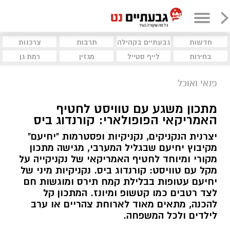
חדשות
גבעתיים בקהילה
תרבות
צרכנות
בחירות
לייף סטייל
מגזין
רמת גן
פנאי ואוכל
מתכון משגע עם טוויסט לחטיף
האמריקאי הפופולארי: קורנדוג ביס
יצרנית הנקניקים, נקניקיות ופסטרמות "יחיעם"
מקיבוץ יחיעם שבגליל המערבי, מגישה מתכון
מקורי ומיוחד לחטיף האמריקאי של נקניקייה על
מקל עם טוויסט: קורנדוג ביס. נקניקיות מיני של
יחיעם עטופות בבלילת קמח תירס ומוגשות חם
לצד רטבים כמו קטשופ ומיונז. המתכון קל
להכנה, מתאים מאוד לארוחת צהריים או ערב
לילדים ולכל המשפחה.