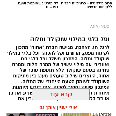
מרום פילאטיס - כרטיסיית הכרות
לה פטיט כשאומנות וטעם
ללקוחות חדשים
נפגשים
פנאי ואוכל
ופל בלגי במילוי שוקולד וחלוה
לרגל חג האהבה, מגישה חברת "אחוה" מתכון
לקינוח מפנק, מרשים וקל להכנה: ופל בלגי במילוי
שוקולד וחלוה. המתכון משלב ופל בלגי חם
ואוורירי עם מילוי עשיר של ממרח חלוה וממרח
טחינה בטעם שוקולד ללא תוספת סוכר של
אחוה, היוצרים שילוב טעמים מענג בין מתיקות
השוקולד לעומק הטעם הייחודי של החלוה.
המתכון פשוט ומהיר להכנה, אינו דורש מיומנות
מיוחדת ומתאים לכל מי שמעוניין להפתיע את בן
קרא עוד
או בת הזוג במחווה מתוקה ומיוחדת. בין אם
מדובר בארוחת בוקר מפנקת, קינוח לארוחה
אולי יעניין אותך גם
רומנטית או פינוק זוגי בסוף היום, הוופל הבלגי
בטעם שוקולד וחלוה יהפוך כל רגע לחגיגה של