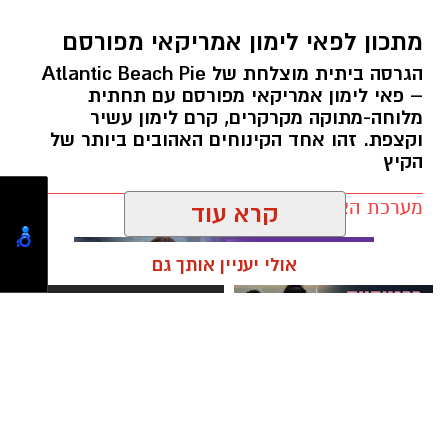
מתכון לפאי לימון אמריקאי מפורסם
הגרסה ביתית מוצלחת של Atlantic Beach Pie
– פאי לימון אמריקאי מפורסם עם תחתית
מלוחה-מתוקה מקרקרים, קרם לימון עשיר
ופל בלגי במילוי שוקולד וחלוה צילום הדס ניצן
וקצפת. זהו אחד הקינוחים האהובים ביותר של
הקיץ
מצרכים (לכ-4 ופלים גדולים
):
מערכת האתר / 09:33 23.07.26
קרא עוד
1 ו-1/2 כוסות קמח
2 ביצים
אולי יעניין אותך גם
תגים:
פאי לימון אמריקאי מפורסם
מרום פילאטיס - כרטיסיית הכרות
פנתרה -חלל משותף ומרכז
ללקוחות חדשים
לאירועים עסקיים ופרטיים ועוד