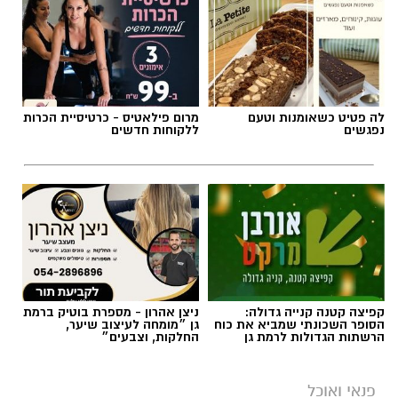
אהבה. ט"ו באב שמח!
אלדה נתנאל / 09:09 26.07.26
לה פטיט כשאומנות וטעם
מרום פילאטיס - כרטיסיית הכרות
נפגשים
ללקוחות חדשים
תגים:
ופל בלגי במילוי שוקולד וחלוה
קפיצה קטנה קנייה גדולה:
ניצן אהרון - מספרת בוטיק ברמת
הסופר השכונתי שמביא את כוח
גן ״מומחה לעיצוב שיער,
הרשתות הגדולות לרמת גן
החלקות, וצבעים״
פנאי ואוכל