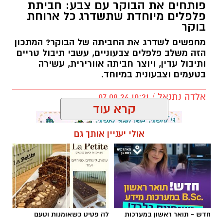
פותחים את הבוקר עם צבע: חביתת
פלפלים מיוחדת שתשדרג כל ארוחת
בוקר
מחפשים לשדרג את החביתה של הבוקר? המתכון
הזה משלב פלפלים צבעוניים, עשבי תיבול טריים
ותיבול עדין, ויוצר חביתה אוורירית, עשירה
בטעמים וצבעונית במיוחד.
אלדה נתנאל / 10:21 07.08.26
קרא עוד
אולי יעניין אותך גם
תגים:
חביתת ירק
חדש - תואר ראשון במערכות
לה פטיט כשאומנות וטעם