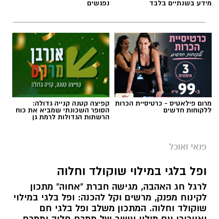
מידע בשנתיים בלבד
נפגשים
מרום פילאטיס - כרטיסיית הכרות
קפיצה קטנה קנייה גדולה:
ללקוחות חדשים
הסופר השכונתי שמביא את כוח
הרשתות הגדולות לרמת גן
ai
מצרכים (ל-2 מנות)
פנאי ואוכל
4 ביצים
ופל בלגי במילוי שוקולד וחלוה
½ פלפל אדום, חתוך לקוביות קטנות
לרגל חג האהבה, מגישה חברת "אחוה" מתכון
½ פלפל צהוב, חתוך לקוביות קטנות
לקינוח מפנק, מרשים וקל להכנה: ופל בלגי במילוי
¼ פלפל ירוק, חתוך לקוביות קטנות
שוקולד וחלוה. המתכון משלב ופל בלגי חם
½ בצל קטן קצוץ דק (לא חובה)
ואוורירי עם מילוי עשיר של ממרח חלוה וממרח