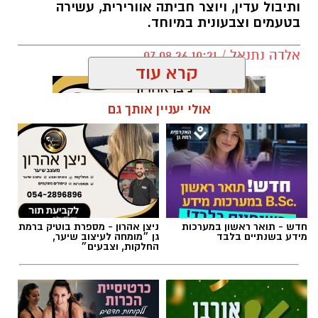
ותיבול עדין, ויוצר חביתה אוורירית, עשירה
בטעמים וצבעונית במיוחד.
אלדה נתנאל / 10:21 07.08.26
קרא עוד
אולי יעניין אותך גם
תגים:
חביתת ירק
חדש - תואר ראשון במערכות
ניצן אהרון - מספרת בוטיק ברמת
מידע בשנתיים בלבד
גן ״מומחה לעיצוב שיער,
החלקות, וצבעים״