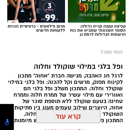
קפיצה קטנה קנייה גדולה:
מרום פילאטיס - כרטיסיית הכרות
הסופר השכונתי שמביא את כוח
ללקוחות חדשים
הרשתות הגדולות לרמת גן
ai
מצרכים (ל-2 מנות)
פנאי ואוכל
4 ביצים
ופל בלגי במילוי שוקולד וחלוה
½ פלפל אדום, חתוך לקוביות קטנות
לרגל חג האהבה, מגישה חברת "אחוה" מתכון
½ פלפל צהוב, חתוך לקוביות קטנות
לקינוח מפנק, מרשים וקל להכנה: ופל בלגי במילוי
¼ פלפל ירוק, חתוך לקוביות קטנות
שוקולד וחלוה. המתכון משלב ופל בלגי חם
½ בצל קטן קצוץ דק (לא חובה)
ואוורירי עם מילוי עשיר של ממרח חלוה וממרח
2 כפות פטרוזיליה קצוצה
טחינה בטעם שוקולד ללא תוספת סוכר של
אחוה, היוצרים שילוב טעמים מענג בין מתיקות
2 כפות עירית קצוצה
השוקולד לעומק הטעם הייחודי של החלוה.
קרא עוד
2 כפות גבינה בולגרית מפוררת (לא חובה)
המתכון פשוט ומהיר להכנה, אינו דורש מיומנות
½ כפית פפריקה מתוקה
מיוחדת ומתאים לכל מי שמעוניין להפתיע את בן