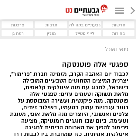
חדשות
גבעתיים בקהילה
תרבות
צרכנות
בחירות
לייף סטייל
מגזין
רמת גן
פנאי ואוכל
ספגטי אלה פוטנסקה
לכבוד יום האהבה הקרב, מזמינה חברת "פרימור",
יצרנית המיצים הסחוטים הטבעיים המובילה
בישראל, לחגוג עם מנה איטלקית קלאסית,
מלאת תשוקה וטעמים עזים: ספגטי אלה
פוטנסקה. מנה פיקנטית ועשירה המבוססת על
רוטב עגבניות עמוק בטעמיו, בשילוב זיתים,
צלפים ואנשובי, היוצרים מנה מלאת אופי, מענגת
וטעימה. ביום שבו חוגגים רומנטיקה, מציעה
פרימור להפוך את הארוחה הביתית לחגיגה
איטלקית אמיתית, כזו שמחברת בין לבבות דרך