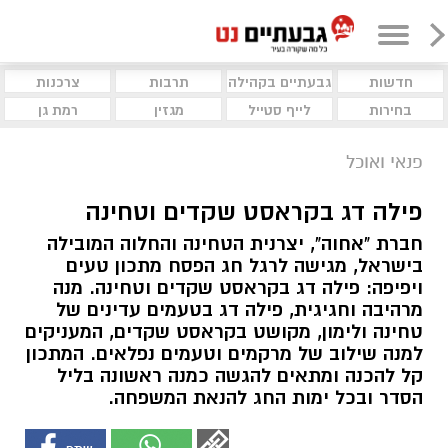
חדשות
גבעתיים בקהילה
תרבות
צרכנות
בחירות
לייף סטייל
מגזין
רמת גן
פנאי ואוכל
פילה דג בקראסט שקדים וטחינה
חברת "אחוה", יצרנית הטחינה והחלוה המובילה
בישראל, מגישה לרגל חג הפסח מתכון טעים
ויפיפה: פילה דג בקראסט שקדים וטחינה. מנה
מרהיבה וחגיגית, פילה דג בטעמים עדינים של
טחינה ולימון, מקושט בקראסט שקדים, המעניקים
למנה שילוב של מרקמים וטעמים נפלאים. המתכון
קל להכנה ומתאים להגשה כמנה ראשונה בליל
הסדר ובכל ימות החג להנאת המשפחה.