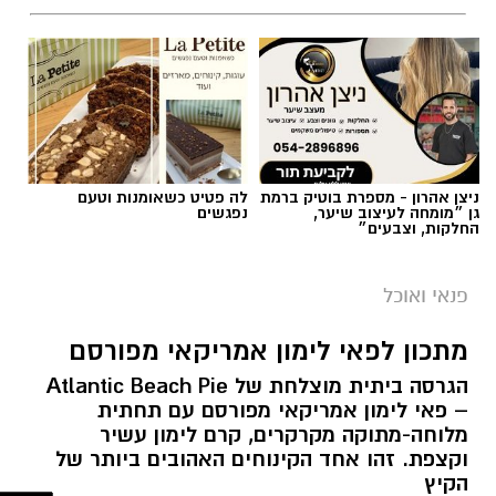
תגים:
ופל בלגי במילוי שוקולד וחלוה
ניצן אהרון - מספרת בוטיק ברמת
לה פטיט כשאומנות וטעם
גן ״מומחה לעיצוב שיער,
נפגשים
החלקות, וצבעים״
פנאי ואוכל
מתכון לפאי לימון אמריקאי מפורסם
הגרסה ביתית מוצלחת של Atlantic Beach Pie
– פאי לימון אמריקאי מפורסם עם תחתית
מלוחה-מתוקה מקרקרים, קרם לימון עשיר
ופל בלגי במילוי שוקולד וחלוה צילום הדס ניצן
וקצפת. זהו אחד הקינוחים האהובים ביותר של
הקיץ
מצרכים (לכ-4 ופלים גדולים
):