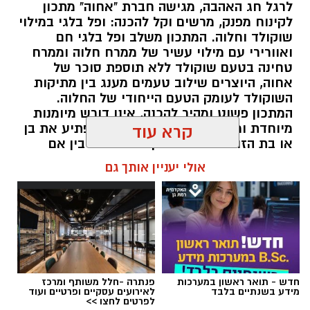
לרגל חג האהבה, מגישה חברת "אחוה" מתכון
לקינוח מפנק, מרשים וקל להכנה: ופל בלגי במילוי
שוקולד וחלוה. המתכון משלב ופל בלגי חם
ואוורירי עם מילוי עשיר של ממרח חלוה וממרח
טחינה בטעם שוקולד ללא תוספת סוכר של
אחוה, היוצרים שילוב טעמים מענג בין מתיקות
השוקולד לעומק הטעם הייחודי של החלוה.
המתכון פשוט ומהיר להכנה, אינו דורש מיומנות
מיוחדת ומתאים לכל מי שמעוניין להפתיע את בן
קרא עוד
או בת הזוג במחווה מתוקה ומיוחדת. בין אם
מדובר בארוחת בוקר מפנקת, קינוח לארוחה
אולי יעניין אותך גם
רומנטית או פינוק זוגי בסוף היום, הוופל הבלגי
בטעם שוקולד וחלוה יהפוך כל רגע לחגיגה של
אהבה. ט"ו באב שמח!
אלדה נתנאל / 09:09 26.07.26
חדש - תואר ראשון במערכות
פנתרה -חלל משותף ומרכז
מידע בשנתיים בלבד
לאירועים עסקיים ופרטיים ועוד
לפרטים לחצו >>