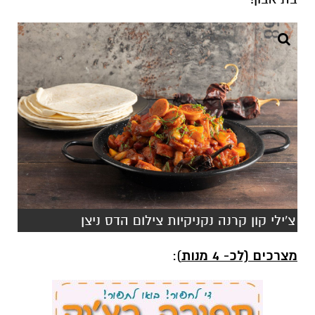
צ'ילי קון קרנה נקניקיות צילום הדס ניצן
מצרכים (לכ- 4 מנות
):