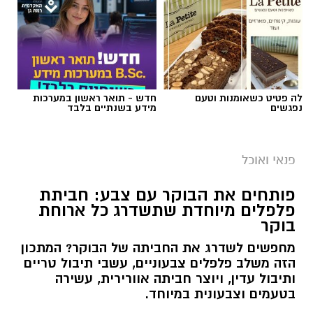
לה פטיט כשאומנות וטעם
חדש - תואר ראשון במערכות
נפגשים
מידע בשנתיים בלבד
פנאי ואוכל
פותחים את הבוקר עם צבע: חביתת
פלפלים מיוחדת שתשדרג כל ארוחת
בוקר
מחפשים לשדרג את החביתה של הבוקר? המתכון
הזה משלב פלפלים צבעוניים, עשבי תיבול טריים
ותיבול עדין, ויוצר חביתה אוורירית, עשירה
בטעמים וצבעונית במיוחד.
אלדה נתנאל / 10:21 07.08.26
קרא עוד
אולי יעניין אותך גם