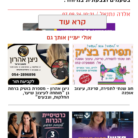
בטעמים וצבעונית במיוחד.
אלדה נתנאל / 10:21 07.08.26
קרא עוד
אולי יעניין אותך גם
תגים:
חביתת ירק
חוג שנתי לתפירה, סריגה, עיצוב
ניצן אהרון - מספרת בוטיק ברמת
אופנה
גן ״מומחה לעיצוב שיער,
החלקות, וצבעים״