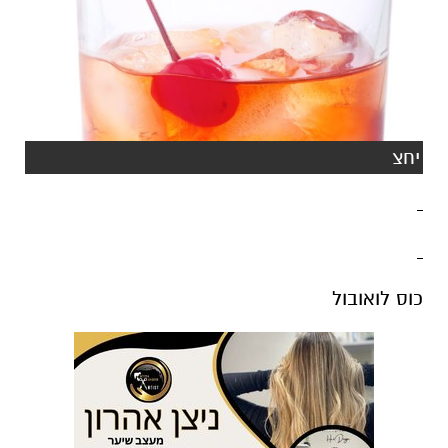
יחצ
כוס לואובול