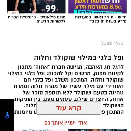
חדש - תואר ראשון במערכות
מרום פילאטיס - כרטיסיית הכרות
מידע בשנתיים בלבד
ללקוחות חדשים
ai
מצרכים (ל-2 מנות)
פנאי ואוכל
4 ביצים
ופל בלגי במילוי שוקולד וחלוה
½ פלפל אדום, חתוך לקוביות קטנות
לרגל חג האהבה, מגישה חברת "אחוה" מתכון
½ פלפל צהוב, חתוך לקוביות קטנות
לקינוח מפנק, מרשים וקל להכנה: ופל בלגי במילוי
¼ פלפל ירוק, חתוך לקוביות קטנות
שוקולד וחלוה. המתכון משלב ופל בלגי חם
½ בצל קטן קצוץ דק (לא חובה)
ואוורירי עם מילוי עשיר של ממרח חלוה וממרח
2 כפות פטרוזיליה קצוצה
טחינה בטעם שוקולד ללא תוספת סוכר של
אחוה, היוצרים שילוב טעמים מענג בין מתיקות
2 כפות עירית קצוצה
השוקולד לעומק הטעם הייחודי של החלוה.
קרא עוד
2 כפות גבינה בולגרית מפוררת (לא חובה)
המתכון פשוט ומהיר להכנה, אינו דורש מיומנות
½ כפית פפריקה מתוקה
מיוחדת ומתאים לכל מי שמעוניין להפתיע את בן
אולי יעניין אותך גם
קורט כורכום (לצבע)
או בת הזוג במחווה מתוקה ומיוחדת. בין אם