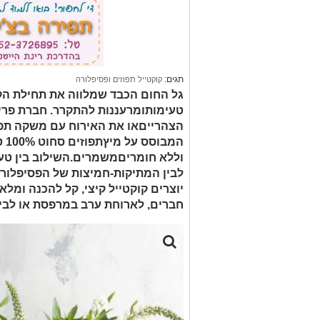
תגים:
קוקטייל תפוזים ופסיפלורה
גל החום הכבד שמלווה את תחילת הקי
טעימותומרעננות להתקרר. חברת פרי
הצהרייםאו את האירוח עם משקה תפוזי
המ
וללא חומריםמשמרים.השילוב בין טע
לבין המתיקות-חמיצות של הפסיפלורה
יוצרים קוקטייל קיצי, קל להכנה ומ
חברים, לארוחת ערב במרפסת או לבילו