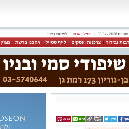
|
המייל האדום
|
לפרסום באתר
בות ובידור
צרכנות ועסקים
לייף סטייל
אהבנו ברשת
מגזין