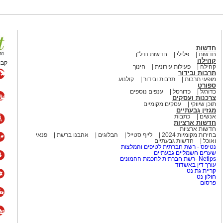
חדשות
חדשות
פלילי
חדשות נדל"ן
קהילה
קבו
קהילה
פעילות עירונית
חינוך
תרבות ובידור
מופעי תרבות
תרבות ובידור
קולנוע
ספורט
כדורגל
כדורסל
ענפים נוספים
צרכנות ועסקים
תוכן שיווקי
עסקים מקומיים
מגזין גבעתיים
אנשים
כתבות
חדשות ארציות
 תוספת סוכר של "אחוה
"
חדשות ארציות
בחירות מקומיות 2024
לייף סטייל
הבלוגים
אהבנו ברשת
פנאי
ואוכל
חדשות גבעתיים
נטיפס - רשת חברתית לטיפים והמלצות
שערים חשמליים גבעתיים
Netips -רשת חברתית לחכמת ההמונים
עורך דין באשדוד
קריית גת נט
 הביצים, הסוכר ותמצית הווניל.
חולון נט
לטרוף עד לקבלת תערובת אחידה.
פרסום
ה והמלח וטורפים עד לקבלת בלילה
ים קלות. יוצקים שכבה של בלילה לתוך
תבנית הוופל. סוגרים את המכשיר ואופים למשך כ-4 דקות עד הזהבה