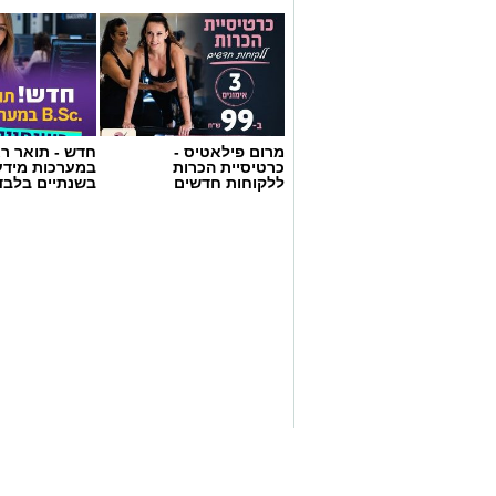
מרום פילאטיס -
חדש - תואר רא
כרטיסיית הכרות
במערכות מידע
ללקוחות חדשים
בשנתיים בלבד
ופל בלגי במילוי שוקולד וחלוה צילום הדס
מצרכים (לכ-4 ופלים גדולים
):
1 ו-1/2 כוסות קמח
2 ביצים
1 כף סוכר
1 כפית תמצית וניל