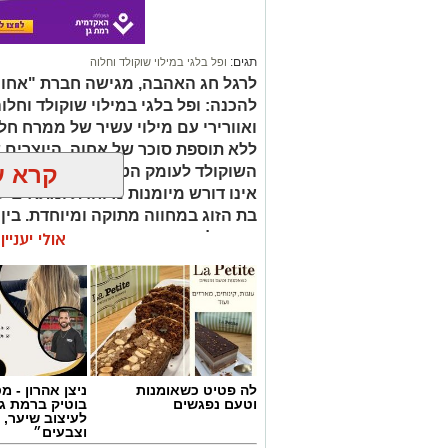
תגים:
ופל בלגי במילוי שוקולד וחלוה
לרגל חג האהבה, מגישה חברת "אחוה"
להכנה: ופל בלגי במילוי שוקולד וחלו
ואוורירי עם מילוי עשיר של ממרח ח
ללא תוספת סוכר של אחוה, היוצרים 
קרא ע
השוקולד לעומק הטעם הייחודי של הח
אינו דורש מיומנות מיוחדת ומתאים לכ
בת הזוג במחווה מתוקה ומיוחדת. בין
קינוח לארוחה רומנטית או פינוק זוגי
אולי יעניי
שוקולד וחלוה יהפוך כל רגע לחגיגה 
לה פטיט כשאומנות
ניצן אהרון - 
וטעם נפגשים
בוטיק ברמת ג
לעיצוב שיער, 
וצבעים״