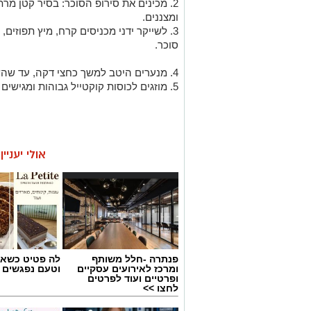
2. מכינים את סירופ הסוכר: בסיר קטן מרתיחים כמות שווה של מים וסוכר
ומצננים.
3. לשייקר ידני מכניסים קרח, מיץ תפוזים, פסיפלורה, אלכוהול וסירופ
סוכר.
4. מנערים היטב למשך כחצי דקה, עד שהשייקר קר מאוד.
5. מוזגים לכוסות קוקטייל גבוהות ומגישים לצד עוגה מפנקת.
אולי יעניי
פנתרה -חלל משותף
לה פטיט כשאו
ומרכז לאירועים עסקיים
וטעם נפגשים
ופרטיים ועוד לפרטים
לחצו >>