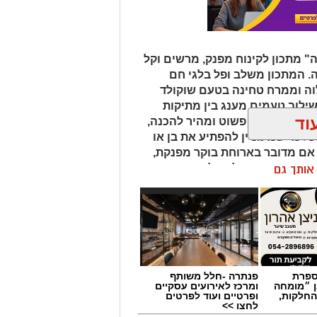
 מתכון לקינוח מפנק, מרשים וקל
ה. המתכון משלב ופל בלגי חם
לוה וממרח טחינה בטעם שוקולד
שילוב טעמים מענג בין מתיקות
וד
לוה. המתכון פשוט ומהיר להכנה,
ל מי שמעוניין להפתיע את בן או
 אם מדובר בארוחת בוקר מפנקת,
 בסוף היום, הוופל הבלגי בטעם
ן אותך גם
של אהבה. ט"ו באב שמח!
מספרת
פנתרה -חלל משותף
ן ״מומחה
ומרכז לאירועים עסקיים
החלקות,
ופרטיים ועוד לפרטים
לחצו >>