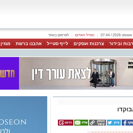
|
המייל האדום
|
לפרסום באתר
בות ובידור
צרכנות ועסקים
לייף סטייל
אהבנו ברשת
מגזין
בוקדו