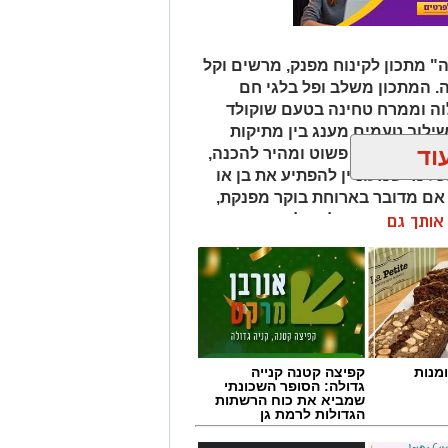
 מתכון לקינוח מפנק, מרשים וקל
ה. המתכון משלב ופל בלגי חם
לוה וממרח טחינה בטעם שוקולד
שילוב טעמים מענג בין מתיקות
וד
לוה. המתכון פשוט ומהיר להכנה,
ל מי שמעוניין להפתיע את בן או
 אם מדובר בארוחת בוקר מפנקת,
 בסוף היום, הוופל הבלגי בטעם
ן אותך גם
של אהבה. ט"ו באב שמח!
מנות
קפיצה קטנה קנייה
גדולה: הסופר השכונתי
שמביא את כוח הרשתות
הגדולות לרמת גן