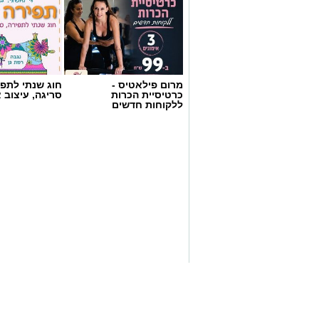
מרום פילאטיס -
חוג שנתי לתפי
כרטיסיית הכרות
סריגה, עיצוב 
ללקוחות חדשים
ופל בלגי במילוי שוקולד וחלוה צילום הדס
מצרכים (לכ-4 ופלים גדולים
):
1 ו-1/2 כוסות קמח
2 ביצים
1 כף סוכר
1 כפית תמצית וניל
1/4 כוס שמן (או חמאה מומסת)