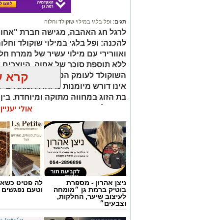
תגים:
ופל בלגי במילוי שוקולד וחלוה
לרגל חג האהבה, מגישה חברת "אחוה"
להכנה: ופל בלגי במילוי שוקולד וחלו
ואוורירי עם מילוי עשיר של ממרח ח
ללא תוספת סוכר של אחוה, היוצרים 
קרא ע
השוקולד לעומק הטעם הייחודי של הח
אינו דורש מיומנות מיוחדת ומתאים לכ
בת הזוג במחווה מתוקה ומיוחדת. בין
קינוח לארוחה רומנטית או פינוק זוגי
אולי יעניי
שוקולד וחלוה יהפוך כל רגע לחגיגה 
ניצן אהרון - מספרת
לה פטיט כשאו
בוטיק ברמת גן ״מומחה
וטעם נפגשים
לעיצוב שיער, החלקות,
וצבעים״