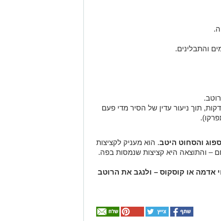
.
ים והתבלינים.
וטב.
סים ומבשלים על אש נמוכה כ־40 דקות, תוך ניעור עדין של הסיר מדי פעם
רקו).
פוג והסחוט היטב
. הוא מעניק לקציצות
לחם – והתוצאה היא קציצות שנמסות בפה.
י אדמה או קוסקוס – ולנגב את הרוטב