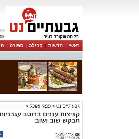
08 אוגוסט 2026 / 02:03
ראשי
חדשות
קהילה
ספורט
תר
גבעתיים נט
>
פנאי ואוכל
>
קציצות עננים ברוטב עגבניו
תבקש שוב ושוב
אלדה נתנאל
25.06.26 / 09:38