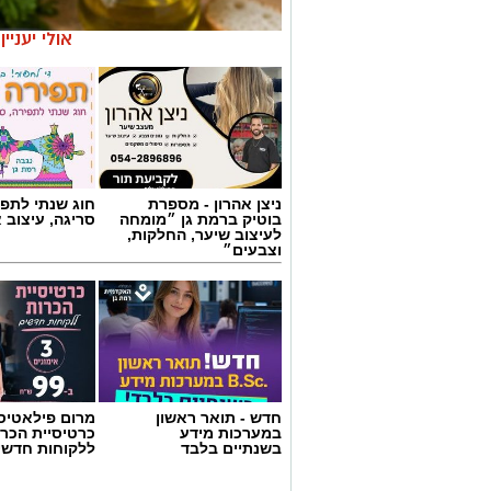
אולי יעניי
ניצן אהרון - מספרת
חוג שנתי לתפי
בוטיק ברמת גן ״מומחה
סריגה, עיצוב 
לעיצוב שיער, החלקות,
וצבעים״
ai
חדש - תואר ראשון
מרום פילאטיס 
מצרכים (ל-2 מנות)
במערכות מידע
כרטיסיית הכרו
בשנתיים בלבד
ללקוחות חדשי
4 ביצים
½ פלפל אדום, חתוך לקוביות קטנות