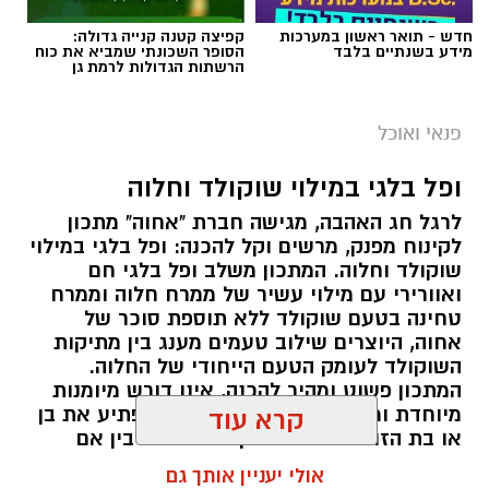
חדש - תואר ראשון במערכות
קפיצה קטנה קנייה גדולה:
מידע בשנתיים בלבד
הסופר השכונתי שמביא את כוח
הרשתות הגדולות לרמת גן
פנאי ואוכל
ופל בלגי במילוי שוקולד וחלוה
לרגל חג האהבה, מגישה חברת "אחוה" מתכון
לקינוח מפנק, מרשים וקל להכנה: ופל בלגי במילוי
שוקולד וחלוה. המתכון משלב ופל בלגי חם
ואוורירי עם מילוי עשיר של ממרח חלוה וממרח
טחינה בטעם שוקולד ללא תוספת סוכר של
אחוה, היוצרים שילוב טעמים מענג בין מתיקות
השוקולד לעומק הטעם הייחודי של החלוה.
המתכון פשוט ומהיר להכנה, אינו דורש מיומנות
מיוחדת ומתאים לכל מי שמעוניין להפתיע את בן
קרא עוד
או בת הזוג במחווה מתוקה ומיוחדת. בין אם
מדובר בארוחת בוקר מפנקת, קינוח לארוחה
אולי יעניין אותך גם
רומנטית או פינוק זוגי בסוף היום, הוופל הבלגי