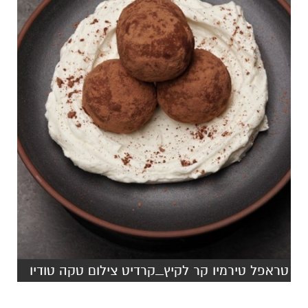
טראפל טירמיו קר לקיץ_קרדיט צילום טקה טודיו