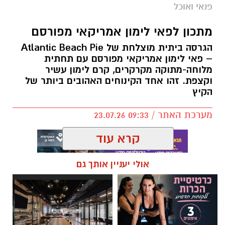
פנאי ואוכל
מתכון לפאי לימון אמריקאי מפורסם
הגרסה ביתית מוצלחת של Atlantic Beach Pie
– פאי לימון אמריקאי מפורסם עם תחתית
מלוחה-מתוקה מקרקרים, קרם לימון עשיר
ופל בלגי במילוי שוקולד וחלוה צילום הדס ניצן
וקצפת. זהו אחד הקינוחים האהובים ביותר של
הקיץ
מצרכים (לכ-4 ופלים גדולים
):
מערכת האתר / 09:33 23.07.26
1 ו-1/2 כוסות קמח
קרא עוד
2 ביצים
אולי יעניין אותך גם
תגים:
פאי לימון אמריקאי מפורסם