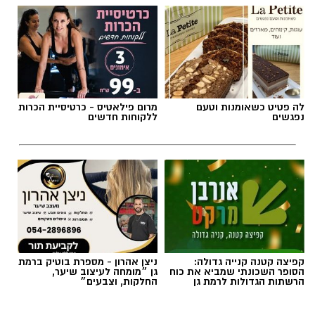
בטעם שוקולד וחלוה יהפוך כל רגע לחגיגה של
אהבה. ט"ו באב שמח!
אלדה נתנאל / 09:09 26.07.26
לה פטיט כשאומנות וטעם
מרום פילאטיס - כרטיסיית הכרות
נפגשים
ללקוחות חדשים
תגים:
ופל בלגי במילוי שוקולד וחלוה
קפיצה קטנה קנייה גדולה:
ניצן אהרון - מספרת בוטיק ברמת
הסופר השכונתי שמביא את כוח
גן ״מומחה לעיצוב שיער,
הרשתות הגדולות לרמת גן
החלקות, וצבעים״