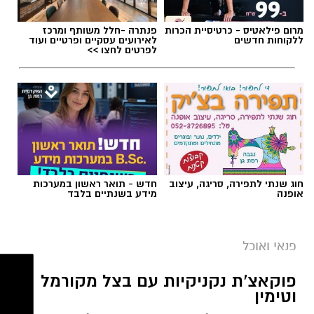
מרום פילאטיס - כרטיסיית הכרות
פנתרה -חלל משותף ומרכז
ללקוחות חדשים
לאירועים עסקיים ופרטיים ועוד
לפרטים לחצו >>
1 כף סוכר
1 כפית תמצית וניל
1/4 כוס שמן (או חמאה מומסת)
חוג שנתי לתפירה, סריגה, עיצוב
חדש - תואר ראשון במערכות
אופנה
מידע בשנתיים בלבד
chatgpt
1 כוס חלב
מצרכים
1 כף אבקת אפייה
פנאי ואוכל
לתחתית
קורט מלח
45 קרקרים מלוחים (Saltine)
פוקאצ'ת נקניקיות עם בצל מקורמל
10 כפות חמאה מומסת
וטימין
למילוי
:
2 כפות סוכר