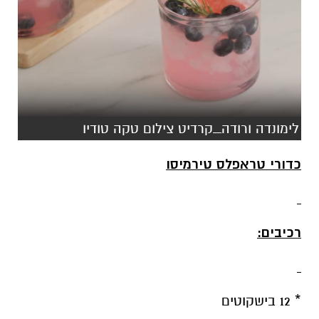
לימונדה ורודה_קרדיט צילום טקה טודיו
כדורי טראפלס טירמיסו
רכיבים:
* 12 בישקוטים