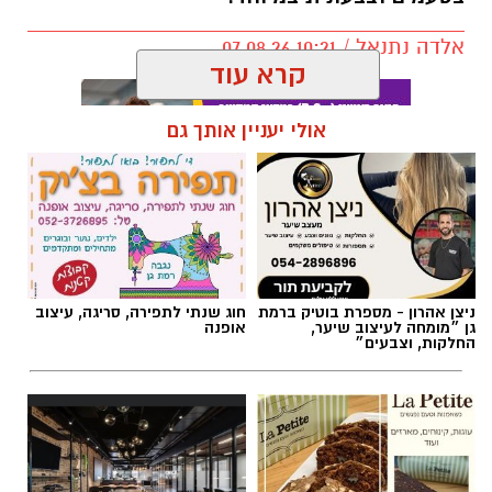
אלדה נתנאל / 10:21 07.08.26
קרא עוד
אולי יעניין אותך גם
תגים:
חביתת ירק
ניצן אהרון - מספרת בוטיק ברמת
חוג שנתי לתפירה, סריגה, עיצוב
גן ״מומחה לעיצוב שיער,
אופנה
החלקות, וצבעים״