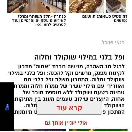
לה פטיט כשאומנות וטעם
פנתרה -חלל משותף ומרכז
נפגשים
לאירועים עסקיים ופרטיים ועוד
לפרטים לחצו >>
ai
מצרכים (ל-2 מנות)
פנאי ואוכל
4 ביצים
ופל בלגי במילוי שוקולד וחלוה
½ פלפל אדום, חתוך לקוביות קטנות
לרגל חג האהבה, מגישה חברת "אחוה" מתכון
½ פלפל צהוב, חתוך לקוביות קטנות
לקינוח מפנק, מרשים וקל להכנה: ופל בלגי במילוי
¼ פלפל ירוק, חתוך לקוביות קטנות
שוקולד וחלוה. המתכון משלב ופל בלגי חם
½ בצל קטן קצוץ דק (לא חובה)
ואוורירי עם מילוי עשיר של ממרח חלוה וממרח
2 כפות פטרוזיליה קצוצה
טחינה בטעם שוקולד ללא תוספת סוכר של
אחוה, היוצרים שילוב טעמים מענג בין מתיקות
2 כפות עירית קצוצה
השוקולד לעומק הטעם הייחודי של החלוה.
קרא עוד
2 כפות גבינה בולגרית מפוררת (לא חובה)
המתכון פשוט ומהיר להכנה, אינו דורש מיומנות
½ כפית פפריקה מתוקה
מיוחדת ומתאים לכל מי שמעוניין להפתיע את בן
אולי יעניין אותך גם
קורט כורכום (לצבע)
או בת הזוג במחווה מתוקה ומיוחדת. בין אם
מדובר בארוחת בוקר מפנקת, קינוח לארוחה