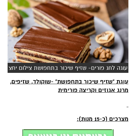
עוגה לחג פורים- שזיף שיכור בתחפושת צילום יחצ
עוגת "שזיף שיכור בתחפושת" -שוקולד, שזיפים,
מרנג אגוזים וקריצה פורימית
מצרכים (כ-15 מנות):