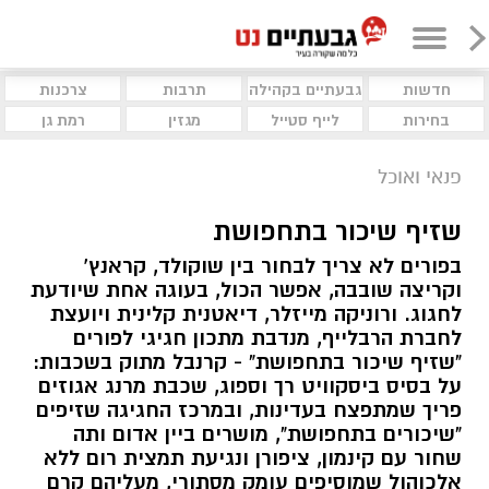
חדשות
גבעתיים בקהילה
תרבות
צרכנות
בחירות
לייף סטייל
מגזין
רמת גן
פנאי ואוכל
שזיף שיכור בתחפושת
בפורים לא צריך לבחור בין שוקולד, קראנץ’
וקריצה שובבה, אפשר הכול, בעוגה אחת שיודעת
לחגוג. ורוניקה מייזלר, דיאטנית קלינית ויועצת
לחברת הרבלייף, מנדבת מתכון חגיגי לפורים
"שזיף שיכור בתחפושת" - קרנבל מתוק בשכבות:
על בסיס ביסקוויט רך וספוג, שכבת מרנג אגוזים
פריך שמתפצח בעדינות, ובמרכז החגיגה שזיפים
"שיכורים בתחפושת", מושרים ביין אדום ותה
שחור עם קינמון, ציפורן ונגיעת תמצית רום ללא
אלכוהול שמוסיפים עומק מסתורי, מעליהם קרם