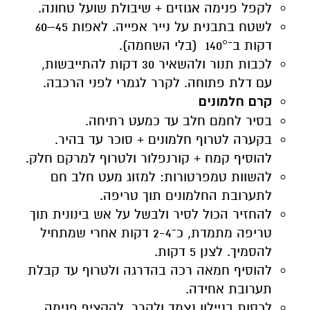
לקפל פנימה אגוזים + שיבולת שועל טחונה.
לשטח בתבנית על נייר אפייה. לאפות 45–60
דקות ב־140° (בלי השחמה).
לכבות תנור ולהשאיר 30 דקות להתייבשות,
עם דלת פתוחה. לקרר לגמרי לפני הרכבה.
קרם חלמונים
בסיר לחמם חלב עד כמעט רתיחה.
בקערה לטרוף חלמונים + סוכר עד בהיר.
להוסיף קמח + קורנפלור ולטרוף למרקם חלק.
להשוות טמפרטורות: למזוג מעט חלב חם
לתערובת החלמונים תוך טריפה.
להחזיר הכול לסיר ולבשל על אש בינונית תוך
טריפה מתמדת, כ־2-4 דקות אחרי שמתחיל
להסמיך. לצנן 5 דקות.
להוסיף חמאה רכה בהדרגה ולטרוף עד קבלת
תערובת אחידה.
לכסות בניילון נצמד ולקרר. להקציף פנימה