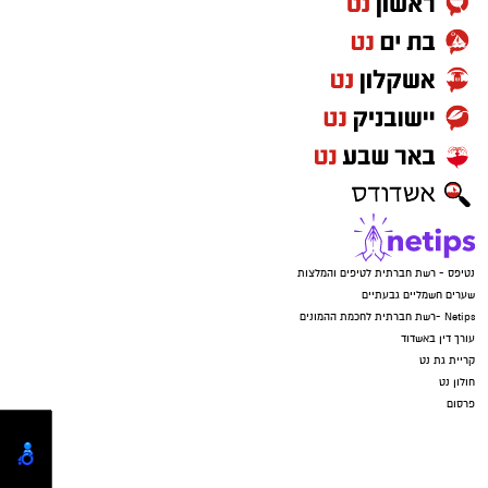
נטיפס - רשת חברתית לטיפים והמלצות
שערים חשמליים גבעתיים
Netips -רשת חברתית לחכמת ההמונים
עורך דין באשדוד
קריית גת נט
חולון נט
פרסום