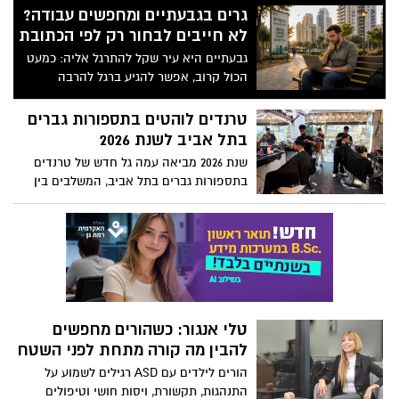
גרים בגבעתיים ומחפשים עבודה?
לא חייבים לבחור רק לפי הכתובת
גבעתיים היא עיר שקל להתרגל אליה: כמעט
הכול קרוב, אפשר להגיע ברגל להרבה
מקומות, ותל אביב ורמת גן נמצאות ממש
מעבר לכביש. דווקא כשמתחילים לחפש
טרנדים לוהטים בתספורות גברים
עבודה, הקרבה הזאת עלולה לבלבל. מודעה
בתל אביב לשנת 2026
אחת מסומנת כגבעתיים, אחרת כרמת גן
שנת 2026 מביאה עמה גל חדש של טרנדים
ושלישית כתל אביב, אף שבפועל זמן ההגעה
בתספורות גברים בתל אביב, המשלבים בין
לשלושת המקומות יכול להיות דומה מאוד.
סגנון עירוני מודרני לבין נוחות יומיומית. גברים
צעירים בעיר מחפשים מראה עדכני שמתאים
לאווירה התוססת של תל אביב. מומחי שופוני
ברברשופ מזהים את השינויים הללו כבר
עכשיו ומציעים פתרונות מותאמים אישית.
בנוסף לכך, הטרנדים משקפים את הצורך
הגובר בשילוב של אסתטיקה פרקטית עם
טלי אנגור: כשהורים מחפשים
ביטוי אישי חזק, מה שמאפשר לכל גבר
להבין מה קורה מתחת לפני השטח
למצוא את הסגנון המדויק עבורו.
הורים לילדים עם ASD רגילים לשמוע על
התנהגות, תקשורת, ויסות חושי וטיפולים