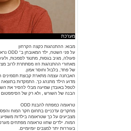
מערכת
מבוא: ההתנהגות כקצה הקרחון
על פני השטח, ילד המאובחן ב־ ODD נראה כמי שמסרב לשתף
פעולה, מגיב בגסות, מתנגד לסמכות, ולעית
מאחורי ההתנהגות הזו מסתתרת לרוב מציא
של פחד, בלבול וחוסר אמון.
האבחנה עצמה מתארת קבוצת תסמינים הת
מדוע הילד מתנהג כך. התמקדות בתוצאה ול
לטפל באובדן שמיעה מבלי להסיר את השע
הבנה של השורש , ולא רק של הסימפטום , י
טראומה כמפתח להבנת ODD
מחקרים עדכניים בתחום חקר המוח והפסי
מצביעים על כך שטראומה בילדות משפיעה 
המוח. ילדים שחוו טראומה מפתחים מערכת
בעוררות יתר למצבים יומיומיים.