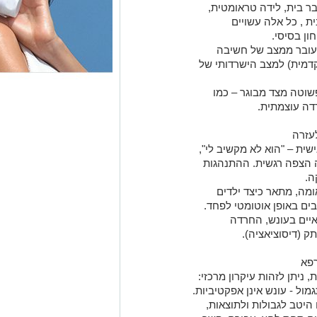
ר בית, לידה טראומטית,
ת , כל אלה עשויים
ון בסיסי.
עובר ממצב של חשיבה
קדמית) למצב הישרדותי של
שוטה מצד מבוגר – כמו
דה עוצמתית.
עזרה
שית – "הוא לא מקשיב לי",
וה הצפה רגשית. ההתנהגות
ה.
מה, מתאר כיצד ילדים
בים באופן אוטומטי לפחד.
יים בעונש, החרדה
ק (דיסוציאציה).
רפא
ניתן לזהות עיקרון מרכזי:
מול - עונש אינן אפקטיביות.
 היטב לגבולות ולתוצאות,