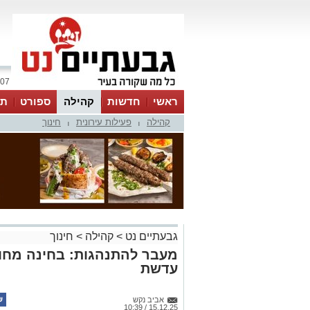
07 אוגוסט 2026 / 22:51
ראשי
חדשות
קהילה
ספורט
תר
קהילה
פעילות עירונית
חינוך
|
|
גבעתיים נט
>
קהילה
>
חינוך
עדשת
אביב נקש
15.12.25 / 10:39