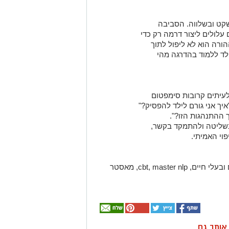
קט ובשלווה. הסביבה
עלולים ליצור דרמה רק כדי
הורה הוא לא ליפול לתוך
לד ללמוד בהדרגה מהי
ך אני גורם לילד להפסיק?"
 ההתנהגות הזו?".
 בשליטה ולהתמקד בקשר,
וי האמיתי.
מדריך הורים, מטפל רגשי באמצעות סוסים ובעלי חיים, cbt, master nlp, מאסטר
ן אותך גם