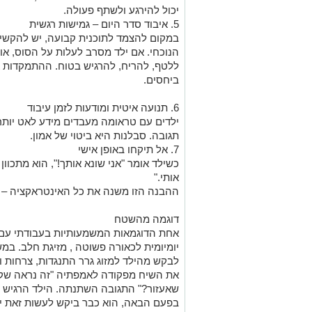
יכול להירגע ולשתף פעולה.
5. איבוד סדר היום – גמישות רגשית
במקום להצמד לתוכנית קבועה, יש להקשיב
הנוכחי. אם ילד מסרב לעלות על הסוס, אול
ללטף, להריח, להרגיש בטוח. ההתמקדות 
ביחסים.
6. תנועה איטית ומודעות לזמן עיבוד
ילדים עם טראומה מעבדים מידע לאט יותר.
תגובה. סבלנות היא ביטוי של אמון.
7. אל תיקחו באופן אישי
כשילד אומר "אני שונא אותך!", הוא מתכוון
אותי."
ההבנה הזו משנה את כל האינטראקציה – 
דוגמה מהשטח
אחת הדוגמאות המשמעותיות בעבודתי עם 
יומיומית לכאורה פשוטה , מזיגת חלב. במש
לבקש מהילד למזוג גרר התנגדות, צרחות ו
את השיח מפקודה לאמפתיה "זה נראה שקש
שאעזור?" התגובה השתנתה. הילד הרגיש שר
בפעם הבאה, הוא כבר ביקש לעשות זאת י