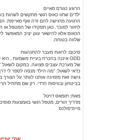
הרוגע כגורם מאיים
ילדים שחוו כאוס רגשי מתקשים לשהות בש
הרגועה מרגישה להם זרה ואף מאיימת. הם 
לחזור למוכר. כאן תפקידו של המטפל או ה
הכאוס אלא להישאר עוגן יציב המאפשר לי
שלווה בטוחה.
סיכום: לראות מעבר להתנהגות
ODD איננה בהכרח בעיית משמעת , היא לעיתים קרובות סימפטום
של מערכת עצבים פצועה. במקום לשאול "אי
כדאי לשאול: "מה הילד מנסה לספר לי דרך
גישה זאת מזמינה אותנו לוותר על הצורך
בביטחון ובוויסות הדדי. רק שם מתחיל הריפ
מאת: תומאס דויטל
מיינדפולנס
אולי יעניי