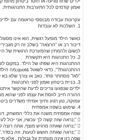
ילדים שחוו פגיעה או חוסר ביטחון מתפרק
ואמון קודמים לכל התערבות התנהגותית.
עקרונות עבודה מבוססי טראומה עם ילדים
1. השלכות לא עובדות
כאשר הילד מופעל רגשית, הוא אינו מסוגל 
דיבור רב או "הרצאה" בשלב זה רק מגבירי
לנשום ולהמתין שהמערכת הרגשית של הי
2. כל התנהגות היא תקשורת
ההתנהגות היא שפתו של הילד. במקום לשאו
ההתנהגות?", כדאי לשאול &quot;מה הילד מנסה לומר לי?". מאחורי כל
"לא!" מסתתר פחד, כאב או צורך שלא בא לי
3. בניית ביטחון ואמון לפני התנהגות
ילדים שנפגעו צריכים לדעת שהקשר איתנו א
ההורה חייב לווסת את עצמו לפני שהוא מנ
עמוקה, טון רגוע וחיוך אמיתי משדרים ביטחו
4. שימוש בשפה אמפתית
שפה אמפתית משנה את כללי המשחק. דוג
 ";נראה שזה קשה לך עכשיו, אני יכול לעזור?"
 ";נראה שאתה מרגיש מוצף, אתה רוצה לשבת רגע יחד?"
 ";נראה שאתה חושש לטעות, וזה בסדר."
שפה כזו אינה מוותרת על גבולות , אלא מי