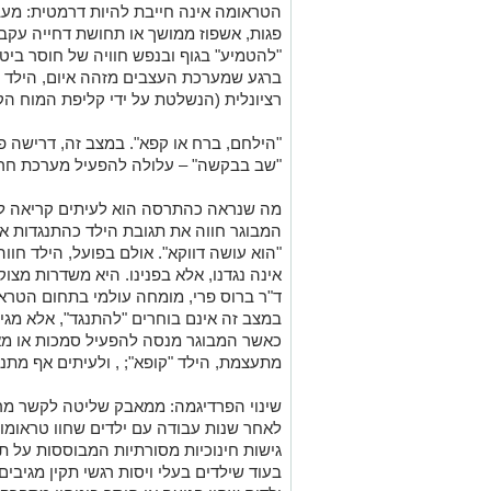
הטראומה אינה חייבת להיות דרמטית: מעב
פגות, אשפוז ממושך או תחושת דחייה עקבי
"להטמיע" בגוף ובנפש חוויה של חוסר ביטח
ברגע שמערכת העצבים מזהה איום, הילד 
רציונלית (הנשלטת על ידי קליפת המוח ה
"הילחם, ברח או קפא". במצב זה, דרישה פ
"שב בבקשה" – עלולה להפעיל מערכת חר
מה שנראה כהתרסה הוא לעיתים קריאה ל
המבוגר חווה את תגובת הילד כהתנגדות אי
"הוא עושה דווקא". אולם בפועל, הילד חו
אינה נגדנו, אלא בפנינו. היא משדרות מצוק
ד"ר ברוס פרי, מומחה עולמי בתחום הטראו
במצב זה אינם בוחרים "להתנגד", אלא מגי
כאשר המבוגר מנסה להפעיל סמכות או מא
מתעצמת, הילד "קופא"; , ולעיתים אף מתנת
שינוי הפרדיגמה: ממאבק שליטה לקשר מ
לאחר שנות עבודה עם ילדים שחוו טראומות, 
גישות חינוכיות מסורתיות המבוססות על תג
בעוד שילדים בעלי ויסות רגשי תקין מגיבים