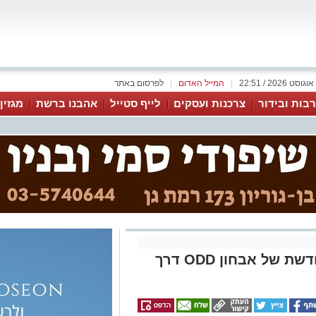
|
המייל האדום
|
לפרסום באתר
בות ובידור
צרכנות ועסקים
לייף סטייל
אהבנו ברשת
מגזין
מעבר להתנהגות: בחינה מחודשת של אבחון ODD דרך