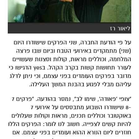
על פי הודעת החברה, שני הפרקים שישודרו היום
(שני) מתמקדים באירועי הטבח וביום שבו פרצה
המלחמה, וכוללים מראות, קולות וסצנות שעשויים
לעורר תחושות קשות בקרב הקהל. בyes הדגישו כי
מדובר בפרקים העומדים בפני עצמם, וכי ניתן לדלג
עליהם מבלי לפגוע בהבנת המשך העלילה.
"צופי 'פאודה', שימו לב", נמסר בהודעה. "פרקים 7
-8 שישודרו השבוע מתבססים על אירועי 7
באוקטובר וכוללים תכנים, מראות וקולות שעלולים
להיות קשים לצפייה. חשוב לנו לומר: הפרקים הללו
חוזרים ליום הנורא ההוא ועומדים בפני עצמם. אם
הצפייה קשה מדי, זה בסדר גם לוותר עליהם
ולהתחבר מחדש לעלילת העונה שתמשיך בפרק
שישודר בשבוע הבא".