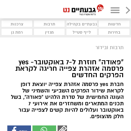
חדשות
גבעתיים בקהילה
תרבות
צרכנות
בחירות
לייף סטייל
מגזין
רמת גן
תרבות ובידור
"פאודה" חוזרת ל-7 באוקטובר- yes
פרסמה אזהרת צפייה חריגה לקראת
הפרקים החדשים
חברת yes פרסמה אזהרת צפייה יוצאת דופן
לקראת שידור הפרקים השביעי והשמיני של
העונה החמישית של סדרת הלהיט "פאודה", בשל
תכנים המתארים ומשחזרים את אירועי 7
באוקטובר ועלולים להיות קשים לצפייה עבור
חלק מהצופים.