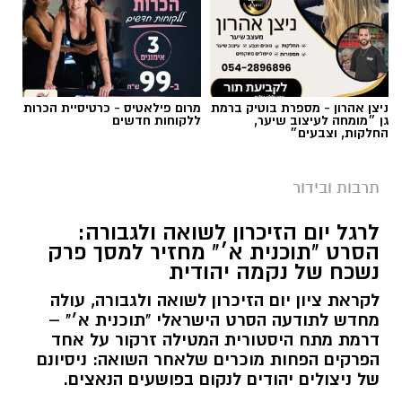
ניצן אהרון - מספרת בוטיק ברמת
מרום פילאטיס - כרטיסיית הכרות
גן ״מומחה לעיצוב שיער,
ללקוחות חדשים
החלקות, וצבעים״
תרבות ובידור
לרגל יום הזיכרון לשואה ולגבורה:
הסרט "תוכנית א׳" מחזיר למסך פרק
נשכח של נקמה יהודית
לקראת ציון יום הזיכרון לשואה ולגבורה, עולה
מחדש לתודעה הסרט הישראלי "תוכנית א׳" –
דרמת מתח היסטורית המטילה זרקור על אחד
הפרקים הפחות מוכרים שלאחר השואה: ניסיונם
של ניצולים יהודים לנקום בפושעים הנאצים.
אלדה נתנאל / 08:54 12.04.26
קרא עוד
אולי יעניין אותך גם