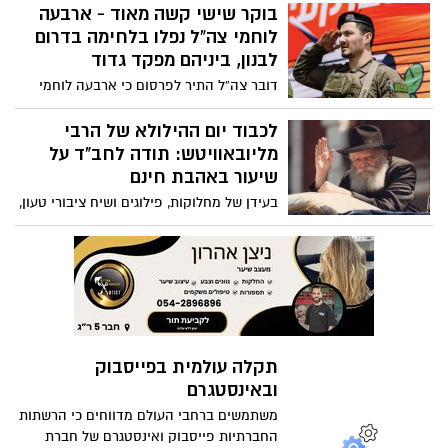
הודיעה כי בתום חקירה שניהלו חוקרי תחנת
בוקר שישי קשה מאוד - ארבעה
העוטף.
לב תל אביב, הוגשה הצהרת תובע נגד החשוד
לוחמי צה”ל נפלו בלחימה בדרום
לקראת הגשת כתב אישום.
לבנון, ביניהם מפקד גדוד
דובר צה”ל התיר לפרסום כי ארבעה לוחמי
צה”ל נפלו במהלך פעילות מבצעית בדרום
לבנון. בין הנופלים הותר לפרסום שמו של
לכבוד יום ההילולא של הרבי
סא”ל דור גדליה בן שמחון, בן 32 מקיבוץ בית
מליובאוויטש: תודה לחב"ד על
השיטה
שיעור באהבת חינם
בעידן של מחלוקות, פילוגים ושיח ציבורי טעון,
יש תנועה אחת שמצליחה כבר עשרות שנים
להזכיר לכולנו אמת פשוטה: לפני כל ויכוח
פוליטי, דתי או אידיאולוגי - יש אדם. לפני כל
מחלוקת - יש יהודי. לפני לימוד ודקדוק
בפרשנויות של בני אנש לתורה - יש לקיים
את הבסיס שלה - ואהבת לרעך כמוך. לפני
חיפוש אין סופי אחרי המצאת איסורים
תקלה עולמית בפייסבוק
חדשים - יש מצווה גדולה מכל אלו - אהבת
ובאינסטגרם
חינם. אם עם ישראל היה מתנהג ברוח
חסידות חב"ד, לא היה צריך לחכות למשיח –
משתמשים ברחבי העולם מדווחים כי הרשתות
כי אלו היו כבר ימות המשיח.
החברתיות פייסבוק ואינסטגרם של חברת