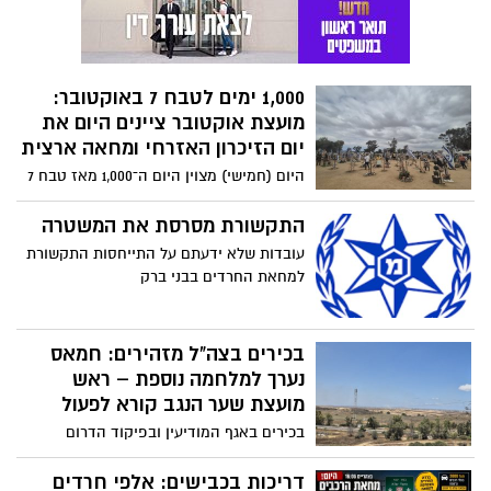
במטרה להבטיח רצף טיפולי, שיקומי
ותעסוקתי ארוך טווח לאלפי השורדים ובני
משפחותיהם.
1,000 ימים לטבח 7 באוקטובר:
מועצת אוקטובר ציינים היום את
יום הזיכרון האזרחי ומחאה ארצית
היום (חמישי) מצוין היום ה־1,000 מאז טבח 7
באוקטובר, ומועצת אוקטובר מקיימת יום
זיכרון אזרחי ומחאה ארצי תחת הכותרת
התקשורת מסרסת את המשטרה
"1,000 ימים של שבעה".
עובדות שלא ידעתם על התייחסות התקשורת
למחאת החרדים בבני ברק
בכירים בצה"ל מזהירים: חמאס
נערך למלחמה נוספת – ראש
מועצת שער הנגב קורא לפעול
בכירים באגף המודיעין ובפיקוד הדרום
הזהירו את הרמטכ"ל כי חמאס ממשיך להיערך
לעימות נוסף מול ישראל. לדבריהם, הארגון
דריכות בכבישים: אלפי חרדים