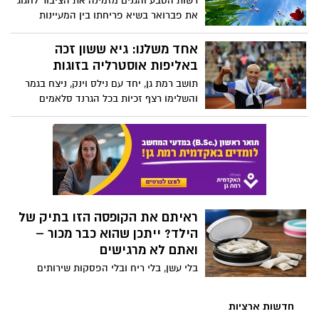
רשות הטבע והגנים מזמינה את הציבור לחגוג
את פברואר בשיא פריחתו בין המעיינות
והמדשאות של הנגב המערבי עם שוק אומנים
ססגוני על המים, מופעי קרקס, סדנאות "קסם
אחד משלנו: גיא ששון זכה
המדבר" ומתחם חקר מיוחד לבתי גידול
באליפות אוסטרליה בזוגות
מימיים
תושב רמת גן, יחד עם נילס וינק, ניצח בגמר
והשלימו רצף זכיות בכל הגרנד סלאמים
ראיתם את הקופסה הזו בתיק של
הילד? ייתכן שהוא כבר מכור –
ואתם לא מרגישים
בלי עשן, בלי ריח ובלי הפסקות שירותים
חשודות: שקיות הניקוטין הן ההתמכרות
השקטה החדשה שמחלחלת לבתי הספר –
חדשות ארציות
מתחת לאף של ההורים והמורים גם יחד.