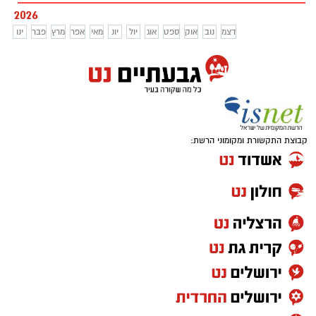
בעמותת אל סם מזהירים: מדובר בתופעה
2026
מסוכנת שמתפשטת במהירות בקרב בני נוער.
דצמ
נוב
אוק
ספט
אוג
יול
יונ
מאי
אפר
מרץ
פבר
ינו
קבוצת התקשורת ומקומוני הרשת: