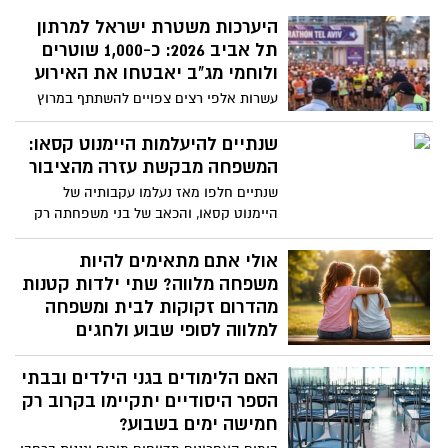
היערכות משטרת ישראל למרתון
תל אביב 2026: כ-1,000 שוטרים
ולוחמי מג"ב יאבטחו את האירוע
עשרות אלפי רצים צפויים להשתתף במרוץ
שיתקיים ביום שישי, 27.2.2026
שנתיים להיעלמות היימנוט קסאו:
המשפחה מבקשת עזרה מהציבור
שנתיים חלפו מאז נעלמו עקבותיה של
היימנוט קסאו, והכאב של בני משפחתה רק
מתעצם. היום (רביעי) יציינו הוריה ואחיה
שנתיים להיעלמותה שנתיים של געגוע יומיומי,
אולי אתם מתאימים להיות
של לילות ללא שינה ושל שאלות שאין להן
משפחה מלווה? שתי ילדות קטנות
מענה. בעוד חודשיים בלבד הייתה אמורה
מהדרום זקוקות לבית ומשפחה
היימנוט לחגוג בת מצווה. במקום ההכנות
למלווה לסופי שבוע ולחגים
לחגיגה, בני המשפחה ממשיכים במסע
דווקא בשבוע שבו מציינים את יום המשפחה,
חיפושים מתמשך ומבקשים מהציבור לשתף
האם הלימודים בגני הילדים ובבתי
בזמן שרבים משתפים תמונות משפחתיות
"אבל אנחנו צריכים את עם ישראל איתנו
וחיבוקים חמים, שתי אחיות בנות 9 ו־11 גדלות
הספר היסודיים יתקיימו בקרוב רק
שיפרסמו, שישתפו, שיזכירו לכולם שהיימנוט
כבר שנתיים בפנימייה בדרום הארץ. למעלה
חמישה ימים בשבוע?
נעלמה"
משנה הן ממתינות למשפחה מלווה שתעניק