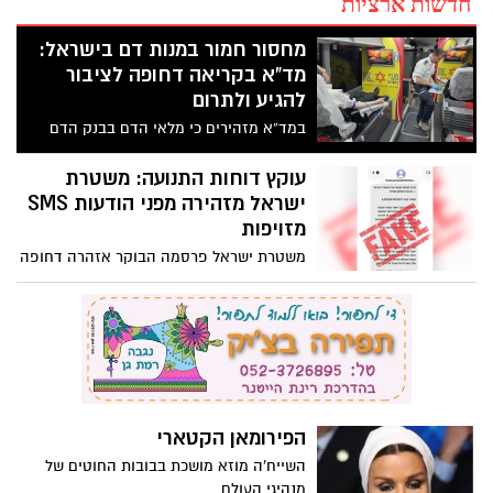
חדשות ארציות
מחסור חמור במנות דם בישראל:
מד”א בקריאה דחופה לציבור
להגיע ולתרום
במד”א מזהירים כי מלאי הדם בבנק הדם
הלאומי נמצא ברמה נמוכה ומדאיגה, בעוד
הצורך במנות דם עבור חולי סרטן, יולדות,
עוקץ דוחות התנועה: משטרת
פצועי תאונות דרכים, פצועי צה”ל ומטופלים
ישראל מזהירה מפני הודעות SMS
נוספים נמשך ללא הפסקה
מזויפות
משטרת ישראל פרסמה הבוקר אזהרה דחופה
לנהגים ולכלל הציבור, בעקבות גל הודעות
טקסט (SMS) כוזבות המתחזות לדרישת
תשלום ממרכז קנסות התנועה. המטרה: גניבת
פרטי אשראי ומידע אישי.
הפירומאן הקטארי
השייח'ה מוזא מושכת בבובות החוטים של
מנהיגי העולם