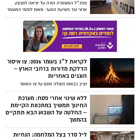
ישראל מציגים - קריסה שקטה של מערכת
מפכ״ל המשטרה הורה על יציאה למבצע
החינוך בהנהגתו של שר החינוך יואב קיש.
ארצי נגד פשיעת הנוער: מאות לוחמי המשמר
מבחני המיצ"ב האחרונים, מציירים תמונה
הלאומי של מג״ב, תגבור כוחות בשטח, פריסה
שקשה להאמין לה במדינה שמתיימרת להיות
רחבה במוקדי חיכוך ופעילות ממוקדת נגד
"אומת הסטארט-אפ" - רק 3 אחוזים
מחוללי פשיעה
מתלמידי כיתות ט' בישראל עמדו ברף שקבע
משרד החינוך במדעים. כן 97% לא עמדו ברף!
באנגלית ובמתמתיקה התמונה קשה לא פחות
לקראת ל״ג בעומר 2026: צו איסור
הדלקת מדורות ברחבי הארץ –
חוגגים באחריות
נציב כבאות והצלה חתם על צו האוסר
הדלקת מדורות והבערת אש בכל רחבי הארץ,
החל מתאריך 3 במאי ועד ל-30 ביוני בחצות.
ללא שינוי אחרי פסח: מערכת
ההחלטה התקבלה בשל תנאים קיצוניים
החינוך תמשיך במתכונת הקיימת
המעלים באופן משמעותי את הסיכון
– החלטה על השבוע הבא תתקיים
להתפתחות שריפות, לצד שיקולי בטיחות
בהמשך
והגנה על היערות והשטחים הפתוחים.
ביום חמישי ושישי הקרובים הלימודים יתקיימו
ליל סדר בצל המלחמה: הנחיות
בהתאם למתווה של ערב החג ובכפוף להנחיות