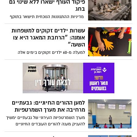
פיקוד העורף; במקביל נבחנת חזרה הדרגתית
פיקוד העורף ישארו ללא שינוי גם
ללמידה פיזית בהיקף של עד 50%
בחג
מהתלמידים כבר משבוע הבא
מדיניות ההתגוננות הנוכחית תישאר בתוקף
ותחול גם במהלך ערב ליל הסדר. ההנחיות
הוארכו ללא שינוי עד ליום שבת, 4 באפריל
עשרות ילדים זקוקים למשפחות
2026, בשעה 20:00. בפיקוד העורף מציינים כי
אומנה: ״הרחבת המאגר היא צו
ימשיכו לבחון בימים הקרובים התאמות
השעה״
אפשריות להמשך, במטרה למצוא את האיזון
למעלה מ-60 ילדים זקוקים בימים אלה
הנדרש בין הצלת חיים לבין קיום שגרת חירום.
למשפחות אומנה ונמצאים בינתיים במסגרות
במידה ויחולו שינויים בהתאם להערכת המצב,
חירום; בארגוני האומנה מעריכים כי המספר
המדיניות תעודכן ותפורסם לציבור.
צפוי לזנק עם התייצבות המצב הביטחוני
למען ההורים החיוניים: גבעתיים
מרחיבה את מערך השמרטפיות
מערך השמרטפיות העירוני של גבעתיים ימשיך
להעניק מענה להורים העובדים החיוניים
לקראת חופשת פסח