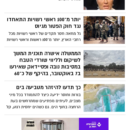
יותר מ־100 ראשי רשויות התאחדו
נגד חוק הפטור מגיוס
גל מחאה חסר תקדים של ראשי רשויות מכל
רחבי הארץ, יותר מ־100 ראשות וראשי רשויות
חתמו על גילוי דעת משותף הקורא לעצור את
החקיקה שתאפשר, לדבריהם, השתמטות
הממשלה אישרה תוכנית המשך
משירות צבאי ותפגע בעקרון השוויון בנטל.
לשיקום ולליווי שורדי הטבח
במסיבות נובה ופסיידאק שאירעו
ב7 באוקטובר, בהיקף של כ־60
מיליון שקלים
כך תדעו להיזהר מטביעה בים
הממשלה אישרה כעת (יום א') את הצעת
ראש הממשלה בנימין נתניהו, המממשת את
בורות וחוסר ידיעה כיצד להתמודד בכל מיני
התחייבות המדינה להמשיך ולעמוד לצד
מצבים, לעיתים מפתיעים שמתרחשים בעת
שורדי מסיבות נובה ופסיידאק גם בשלב
הרחצה בחוף הים. גם כשהים יחסית רגוע, קל
השיקום ארוך הטווח. במסגרת ההחלטה
מאוד לטבוע בתוכו. אז מה עושים ברגע
אושרה תכנית להמשך וחיזוק מעטפת המענים
שנסחפים פנימה?
לשורדי המסיבות מיום 7 באוקטובר 2023,