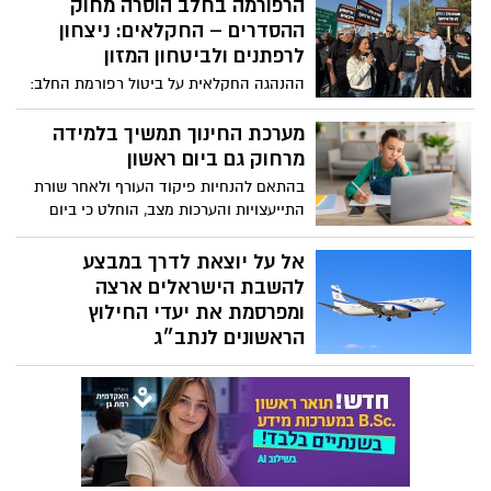
הרפורמה בחלב הוסרה מחוק
ההסדרים – החקלאים: ניצחון
לרפתנים ולביטחון המזון
ההנהגה החקלאית על ביטול רפורמת החלב:
״זו העת להצדיע לחקלאי ישראל שלמרות
הסיכון ממשיכים כל העת בכל רחבי הארץ
מערכת החינוך תמשיך בלמידה
לספק תוצרת טרייה לאזרחי ישראל״
מרחוק גם ביום ראשון
בהתאם להנחיות פיקוד העורף ולאחר שורת
התייעצויות והערכות מצב, הוחלט כי ביום
ראשון (8.3) תמשיך מערכת החינוך לפעול
במתכונת של למידה מרחוק בכל מוסדות
אל על יוצאת לדרך במבצע
החינוך.
להשבת הישראלים ארצה
ומפרסמת את יעדי החילוץ
הראשונים לנתב״ג
בכפוף לאישור המדינה וגופי הביטחון, תיבחן
הפעלת טיסות במטוסי KlasJet מיעדים
קרובים באירופה, לטאבה או לעקבה עבור
לקוחות אל על וסאן דור אל על מודיעה על
תחילת ההיערכות למבצע החילוץ שיחל ברגע
שנתב״ג ייפתח לפעילות