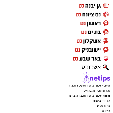
נטיפס - רשת חברתית לטיפים והמלצות
שערים חשמליים גבעתיים
Netips -רשת חברתית לחכמת ההמונים
עורך דין באשדוד
קריית גת נט
חולון נט