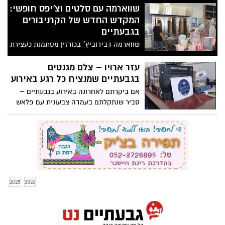
שווארמה עם סלטים וצ’יפס חופשי:
המקדש החדש של הקרניבורים
בגבעתיים
שווארמה דבידוביץ׳ בכורזין מסתמנת כעצירת
חובה לכל אוהבי הבשר
עזר ארויו – צלם מגנטים
בגבעתיים שמנציח כל רגע באירוע
אם ביקרתם לאחרונה באירוע בגבעתיים –
סביר שנתקלתם בעמדה צבעונית עם פלאש
נוצץ וחיוכים שמודפסים תוך שניות. המגנטים
כבר מזמן לא רק גימיק – הם חלק בלתי נפרד
מהחוויה. מי שנחשב לשם מוביל בתחום הוא
עזר ארויו, צלם מגנטים בגבעתיים, שמלווה
חתונות, בר מצוות, חינות, בריתות ואירועים
עסקיים – עם חיוך, מקצועיות ואלבום
זיכרונות שנשאר לנצח.
2025
2026