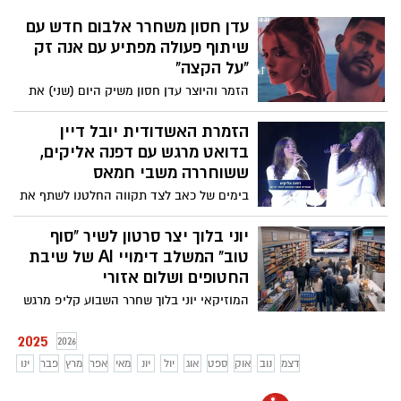
עדן חסון משחרר אלבום חדש עם
שיתוף פעולה מפתיע עם אנה זק
"על הקצה"
הזמר והיוצר עדן חסון משיק היום (שני) את
אלבומו החדש, הכולל 14 שירים חדשים,
כשהפתעה מיוחדת מחכה למעריצים – דואט
הזמרת האשדודית יובל דיין
ראשון עם כוכבת הפופ אנה זק. השיר
בדואט מרגש עם דפנה אליקים,
המשותף, "על הקצה", משלב בין הסגנון
ששוחררה משבי חמאס
הייחודי של חסון לקצב הפופי של זק, ויוצר
בימים של כאב לצד תקווה החלטנו לשתף את
חוויית האזנה סוחפת וממכרת.
הביצוע המרגש הזה של יובל דיין ודפנה
אליקים, בת ה15 ששוחררה משבי חמאס
יוני בלוך יצר סרטון לשיר "סוף
מטקס הדלקת המשואות בהר הרצל בחודש
טוב" המשלב דימויי AI של שיבת
מאי , רלוונטי בתקווה לחזרתם של כל
החטופים ושלום אזורי
החטופים
המוזיקאי יוני בלוך שחרר השבוע קליפ מרגש
לשירו "סוף טוב" באמצעות בינה מלאכותית -
AI ומדמה חזרה של כל החטופים לבתיהם,
2025
2026
בסרטון הוא מציג מציאות של שלום אזורי ובין
דצמ
נוב
אוק
ספט
אוג
יול
יונ
מאי
אפר
מרץ
פבר
ינו
היתר מציג את דמותו של דני קושמרו מתרגש
עד דמעות עם שובם של החטופים. הלוואי