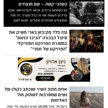
כשהכי קשה – שם מנצחים
גם כשאתם עייפים, וכואב לכם הראש. אתם
צריכים לעשות את זה בכל מקרה. זה מתי
שמנצחים אמיתיים מתגלים. תצאו לשם,
ותמשיכו לעבוד. תעשו את זה בשבילכם,
בשביל המשפחה והחברים שלכם. תמשיכו
נגה פלד מקיבוץ בארי משיק את
לעשות את ההחלטות הנכונות, גם כשזה הדבר
סינגל הבכורה "הכיכר הזאת"
הכי קשה בעולם. אתם יכולים לעשות את זה.
במסגרת הפרויקט המוזיקלי
ואל תקשיבו לאף אחד שאומר לכם אחרת.
"הפרויקט של תמרי"
ותמשיכו להגיד לעצמכם בכל יום: "אני אנצח".
סינגל מקורי ראשון יוצא לאור במסגרת
צפו בסרטון ההשראה :
הפרויקט המוזיקלי "הפרויקט של תמרי" –
יוזמה שמאחדת מוזיקאים מהעוטף וממשיכה
את מורשתה של תמר קדם סימן טוב ז"ל,
שייסדה יחד עם שגיא דקל חן, שורד השבי
שחזר הביתה לאחר 498 ימים בשבי החמאס.
אחת מתוך השיר שנכתב כקולן של
נשים שמסרבות לשתוק מול
האלימות
בישראל, מעל 120,000 נשים נפגעות מדי שנה