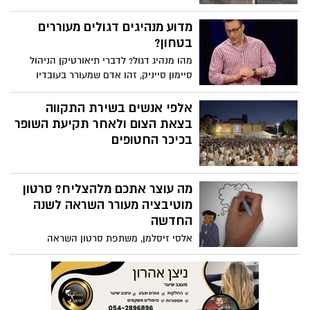
מאלימות פיזית או נפשית. מאחורי כל מספר
מסתתר סיפור של פחד, כאב ושתיקה. ב 25.11
מדוע מנהיגים דגולים מעוררים
יצויין בישראל ובעולם יום המאבק השנתי
בטחון?
באלימות כנגד נשים.
מהו מנהיג דגול? לדברי תיאורטיקן הניהול
סיימון סייניק, זהו אדם שמעורר בעובדיו
תחושת בטחון בטוחים, אדם שמושך את אנשיו
אל תוך מעגל האמון. אבל יצירת אמון
אלפי אנשים בשירת התקווה
ותחושת-בטחון - במיוחד בכלכלה לא הוגנת -
בצאת הצום ולאחר תקיעת השופר
משמעה אחריות גדולה.
בכיכר החטופים
מה עוצר אתכם מלהצליח? סרטון
מוטיבציה מעורר השראה לשנה
החדשה
אלסי זיסלמן, משתפת סרטון השראה