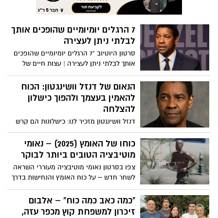
7 הרגלים יומיומיים שהופכים אותך
לבלתי ניתן לעצירה
סרטון היוטיוב "7 הרגלים יומיומיים שהופכים
אותך לבלתי ניתן לעצירה | עצות חיים של
דנזל וושינגטון - Inspire Force" מתאר שבעה
פרקטיקות יומיומיות להשגת גדולה, כולל
הנאום של דנזל וושינגטון: הכוח
התחלה בהכרת תודה או מטרה, שליטה
להאמין בעצמך ולהפוך כישלון
בבוקר, טיפוח משמעת על פני מוטיבציה,
להצלחה
ביטול תירוצים, אימוץ כאב כשותף לצמיחה,
דנזל וושינגטון מזכיר לנו: כישלונות הם קרש
ביטוי חיים לקיום וסיום היום בהתבוננות
קפיצה, התמדה היא המפתח, ורק חלומות
וחזרה לבניית עקביות.
שמגובים במעשים הופכים למציאות. צפו:
כוחו של האומץ (2025) – נאומי
מוטיבציה הטובים ביותר לבוקר
צפו בסרטון נאומי מוטיבציה מעוררי השראה
לשחר חדש – על כוח האומץ והנחישות בדרך
להצלחה
"כמה כאב כמה כוח" – אלבום
זיכרון למשפחת קוץ מכפר עזה,