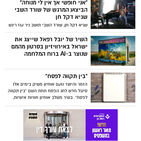
"אני חופשי אך אין לי מנוחה"
הביצוע המרגש של שורד השבי
שגיא דקל חן
שגיא דקל חן, שורד השבי תושב ניר עוז ריגש
מדינה שלמה כשהשתתף במופע "שירים
בכיכר 2025" וביצע גרסה מיוחדת לשיר "ילדים
השיר של יובל רפאל שייצג את
של החיים" בליווי עידן רייכל על הפסנתר
ישראל באירוויזיון בסרטון מהמם
והעביר מסר עוצמתי וחשוב. המופע שודר
שנוצר ב-AI ברוח המלחמה
בקשת 12. צפו
"בין תקווה לפסח"
הזמר והיוצר נועם אוחיון משיק בימים אלו
סינגל חדש לחג הפסח תחת השם "בין תקווה
לפסח". בשיר משלב אוחיון חוויות אישיות,
זיכרונות ילדות ותחושת חיבור עמוק לחודש
ניסן.