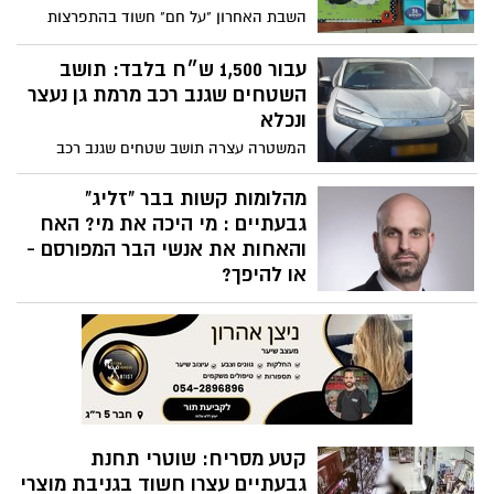
השבת האחרון "על חם" חשוד בהתפרצות
לדירה בגבעתיים
עבור 1,500 ש״ח בלבד: תושב
השטחים שגנב רכב מרמת גן נעצר
ונכלא
המשטרה עצרה תושב שטחים שגנב רכב
מרמת גן בשבוע שעבר; אתמול החקירה
בתחנת בני ברק-רמת גן הסתיימה והוגש נגדו
מהלומות קשות בבר "זליג"
כתב אישום
גבעתיים : מי היכה את מי? האח
והאחות את אנשי הבר המפורסם -
או להיפך?
פרשה סוערת שהסתיימה לאחרונה בהסדר
מותנה ובביטול כתב אישום חמור
קטע מסריח: שוטרי תחנת
גבעתיים עצרו חשוד בגניבת מוצרי