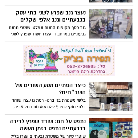
עצרו 2 קטינים שגנבו אופנוע מגבעתיים;
החקירה במחלק הנוער במשטרת מסובים
נעצר גנב שפרץ לשני בתי עסק
הסתיימה והוגש נגדם כתב אישום ע"י יחידת
בגבעתיים וגנב אלפי שקלים
התביעות
גנב כסף מקופות החנות ונמלט: שוטרי תחנת
גבעתיים במרחב דן עצרו חשוד שפרץ לשני
בתי עסק בגבעתיים בחודש יוני
כיצד הסתיים מסע השודים של
השב״חים?
בלשי משטרת בני ברק- רמת גן עצרו שוהה
בלתי חוקי שפרץ ל-4 מסעדות בתל אביב,
רמת גן וגבעתיים בשני לילות בחודש מאי וגנב
כסף מזומן בסך 14,840 ש״ח
נתפס על חם: שודד שפרץ לדירה
בגבעתיים נתפס בזמן מעשה
שוטרי סיור של משטרת גבעתיים עצרו בליל