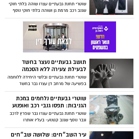
שוטרי תחנת גבעתיים עצרו שוהה בלתי חוקי
שגנב רכב מרמת גן ושוהה בלתי חוקי נוסף
שניסה להימלט. בסריקות אותר רכב עם דלת
פתוחה שעפ"י החשד ניסו לגנוב
תושב גבעתיים נעצר בחשד
לבעילת צעירה ללא הסכמה
שוטרי תחנת גבעתיים ובלשי היחידה ללוחמה
בפשיעה של מרחב דן עצרו גבר בחשד
לבעילה שלא בהסכמה באישה, לאחר שהכיר
אותה באמצעות רשת חברתית
שוטרי גבעתיים נלחמים במכת
הגניבות: תפסו גנבי רכב ואופנוע
שוטרי תחנת גבעתיים עצרו גבר שפרץ לרכב
וגבר נוסף שגנב קטנוע- בעליו אותרו
והשוטרים השיבו לו את הקטנוע
עיר השב״חים: שלושה שב״חים