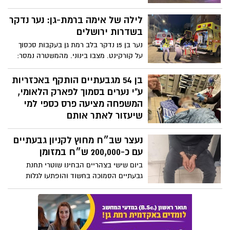
נפגעים, והרקע לאירוע נמצא בבדיקה
לילה של אימה ברמת-גן: נער נדקר
בשדרות ירושלים
נער בן 15 נדקר בלב רמת גן בעקבות סכסוך
על קורקינט. מצבו בינוני. מהמשטרה נמסר:
"נפתחה חקירה לאיתור חשודים"
בן 54 מגבעתיים הותקף באכזריות
ע"י נערים בסמוך לפארק הלאומי,
המשפחה מציעה פרס כספי למי
שיעזור לאתר אותם
לדברי המשפחה ״ניסיון לרצח בצמוד לפארק
נעצר שב״ח מחוץ לקניון גבעתיים
הלאומי. אולי אתם או הילדים שלכם הבאים
בתור״. רוכב אופניים מגבעתיים הותקף
עם כ-200,000 ש״ח במזומן
והושלך לשיחים על ידי צעירים
ביום שישי בצהריים הבחינו שוטרי תחנת
גבעתיים הסמוכה בחשוד והופתעו לגלות
סכום כספי גבוה במיוחד