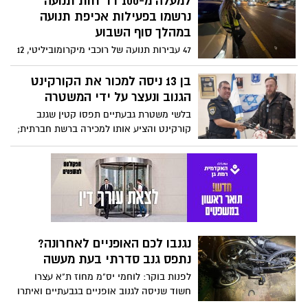
למעלה מ-100 דו״חות תנועה
נרשמו בפעילות אכיפת תנועה
במהלך סוף השבוע
47 עבירות תנועה של רוכבי מיקרומוביליטי, 12
נהגים שחצו רמזור באור אדום, 11 נהגים מעל
המהירות המותרת; נרשמו סה"כ 137 דוחות
בן 13 ניסה למכור את הקורקינט
תנועה- פעילות אכיפת תנועה נרחבת של
הגנוב ונעצר על ידי המשטרה
שוטרי התנועה במרחב דן נגד עבירות תנועה
בלשי משטרת גבעתיים תפסו קטין שגנב
מסכנות חיים במהלך סוף השבוע
קורקינט והציע אותו למכירה ברשת חברתית;
אתמול הקורקינט הושב לבעליו
נגנבו לכם האופניים לאחרונה?
נתפס גנב סדרתי בעת מעשה
לפנות בוקר: לוחמי יס"מ מחוז ת"א עצרו
חשוד שניסה לגנוב אופניים בגבעתיים ואיתרו
ברשותו מגוון כלי פריצה