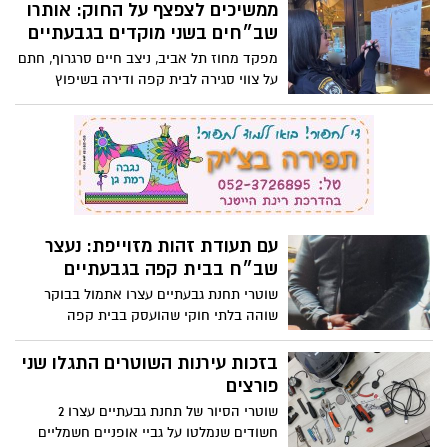
עסקים שמכרו אלכוהול בניגוד לחוק
ממשיכים לצפצף על החוק: אותרו
שב״חים בשני מוקדים בגבעתיים
מפקד מחוז תל אביב, ניצב חיים סרגרוף, חתם
על צווי סגירה לבית קפה ודירה בשיפוץ
בגבעתיים שהעסיקו שוהים בלתי חוקיים
בניגוד לחוק
עם תעודת זהות מזוייפת: נעצר
שב״ח בבית קפה בגבעתיים
שוטרי תחנת גבעתיים עצרו אתמול בבוקר
שוהה בלתי חוקי שהועסק בבית קפה
בגבעתיים לאחר שהתחזה באמצעות צילום
של תעודת זהות ישראלית מזויפת בפני חברת
בזכות עירנות השוטרים התגלו שני
כוח אדם
פורצים
שוטרי הסיור של תחנת גבעתיים עצרו 2
חשודים שנמלטו על גביי אופניים חשמליים