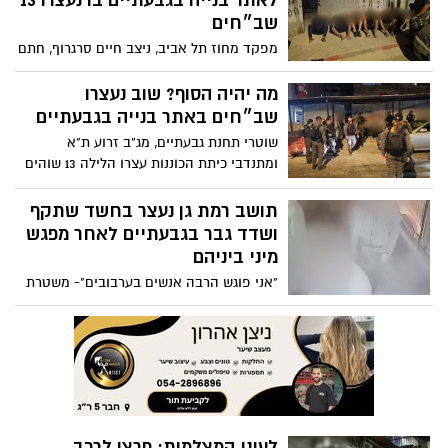
לאתר בנייה בגבעתיים בו נעצרו 13
שב״חים
מפקד מחוז תל אביב, ניצב חיים סרגרוף, חתם
על צו סגירה לאתר בנייה בגבעתיים לאחר
שנעצרו בו 13 שוהים בלתי חוקייים שהועסקו
מה יהיה הסוף? שוב נעצרו
במקום
שב״חים באתר בנייה בגבעתיים
שוטרי תחנת גבעתיים, מג"ב זרוע ת"א
ומתנדבי כיתת הכוננות עצרו הלילה 13 שוהים
בלתי חוקיים באתר בנייה בעיר גבעתיים
תושב רמת גן נעצר בחשד שתקף
ושדד גבר בגבעתיים לאחר מפגש
מיני ביניהם
"אני פוגש הרבה אנשים בערבובים"- משטרת
גבעתיים עצרה גבר שתקף ושדד גבר באיומי
סכין וזאת לאחר מפגש מיני בניהם; החשוד
לקח את הקורבן לכספומטים על מנת למשוך
כסף מזומן ובנוסף לקח ממנו 17 צ'קים
לעיני המצלמות: פרצו לרכב