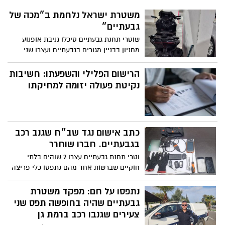
משטרת ישראל נלחמת ב״מכה של
גבעתיים״
שוטרי תחנת גבעתיים סיכלו גניבת אופנוע
מחניון בבניין מגורים בגבעתיים ועצרו שני
שוהים בלתי חוקיים שניסו להימלט מהמקום
הרישום הפלילי והשפעתו: חשיבות
נקיטת פעולה יזומה למחיקתו
כתב אישום נגד שב״ח שגנב רכב
בגבעתיים. חברו שוחרר
וטרי תחנת גבעתיים עצרו 2 שוהים בלתי
חוקיים שברשות אחד מהם נתפסו כלי פריצה
לאחר שרכב נפרץ; החקירה הסתיימה והוגש
כתב אישום נגד אחד מהם
נתפסו על חם: מפקד משטרת
גבעתיים שהיה בחופשה תפס שני
צעירים שגנבו רכב ברמת גן