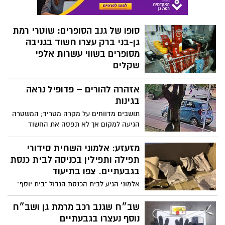
סופו של גנב הסופרים: שוטרי רמת
גן-בני ברק עצרו חשוד בגניבה
מסופרים בשווי עשרות אלפי
שקלים
חשוד שמלט מכניסות סופרמרקטים עם עגלות
אזהרה להורים – פדופיל נראה
מלאות נעצר על ידי משטרת בני ברק–רמת גן.
גנב מוצרים בשווי כולל של 95,510 ש״ח
בגינות
משבעה סופרמרקטים במרכז
תושבים מדווחים על מקרה מטריד; המשטרה
הגיעה למקום אך לא תפסה את החשוד
מזעזע: אלמוני השחית סידורי
תפילה ותפילין בכניסה לבית כנסת
בגבעתיים. צפו בתיעוד
אלמוני הגיע לבית הכנסת הגדול "בית יוסף"
והשחית תפילין, סידורי תפילה וטליתות.
המשטרה חוקרת
שב״ח שגנב רכב מרמת גן ושב״ח
נוסף נעצרו בגבעתיים