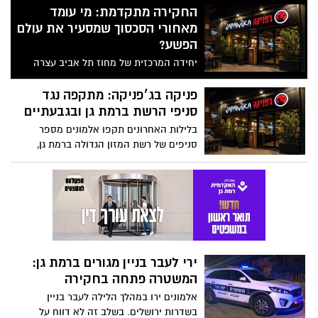
החקירה מתקדמת: מי עומד
מאחורי הסכסוך שמסעיר את עולם
הפשע?
יחידה המרכזית של מחוז תל אביב עצרה
תושב רחובות בשנות ה־20 לחייו בחשד
למעורבות בהצתת סניף ג'פניקה בגבעתיים
פניקה בג׳פניקה: מתקפה נגד
ב־12 ביולי. בית המשפט האריך את מעצרו
סניפי הרשת ברמת גן ובגבעתיים
בלילות האחרונים תקפו אלמונים מספר
סניפים של רשת המזון הגדולה ברמת גן,
גבעתיים והאזור. המשטרה חוקרת
ירי לעבר בניין מגורים ברמת גן:
המשטרה פתחה בחקירה
אלמונים ירו במהלך הלילה לעבר בניין
בשדרות ירושלים. בשלב זה לא דווח על