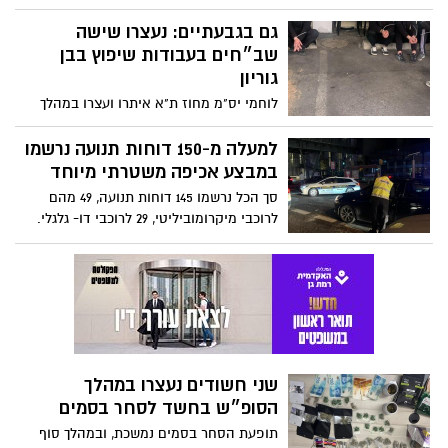
ואיתרו ברשותם מגוון כלי פריצה
גם בגבעתיים: נעצרו שישה
שב״חים בעבודות שיפוץ בבן
גוריון
לוחמי יס"מ מחוז ת"א איתרו ועצרו במהלך
פעילות מבצעית יזומה 6 שוהים בלתי חוקיים
בעסק בשיפוצים בגבעתיים ועצרו את שני
למעלה מ-150 דוחות תנועה נרשמו
המעסיקים לחקירה
במבצע אכיפה משטרתי מיוחד
סך הכל נרשמו 145 דוחות תנועה, 49 מהם
לרוכבי מיקרומוביליטי, 29 לרוכבי דו- גלגלי.
נתפסו 4 נהגים תחת השפעת אלכוהול, 9
נהגים מעל המהירות המותרת
שני חשודים נעצרו במהלך
הסופ״ש בחשד לסחר בסמים
תופעת הסחר בסמים נמשכת, ובמהלך סוף