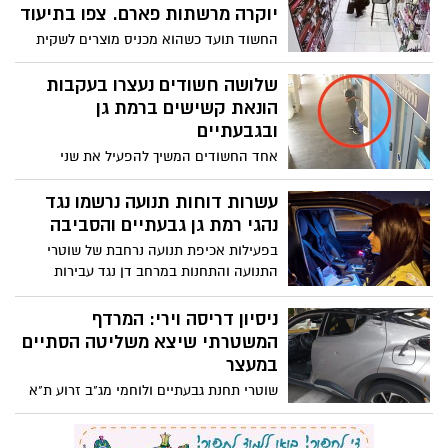
יוקרה מרשתות פארם. צפו בתיעוד
החשוד תועד כשהוא מכניס מוצרים לשקית
ונמלט מהחנות. ביצע 12 גניבות מ-7 סניפי
רשת פארם, בשווי אלפי שקלים
שלושה חשודים נעצרו בעקבות
הונאת קשישים ברמת גן
ובגבעתיים
אחד החשודים המשיך להפעיל את שני
החשודים גם מהכלא. לפחות 22 קשישים
נעקצו ונגנבו מהם מאות אלפי שקלים
עשרות דוחות תנועה נרשמו נגד
נהגי רמת גן גבעתיים והסביבה
בפעילות אכיפת תנועה נרחבת של שוטרי
התנועה והתחנות במרחב דן נגד עבירות
תנועה מסכנות חיים במהלך סוף השבוע,
נרשמו 166 דוחות תנועה ו-11 כלי רכב הורדו
ניסיון דריסה וירי: המרדף
מהכביש
המשטרתי שיצא משליטה הסתיים
במעצר
שוטרי תחנת גבעתיים ולוחמי מג"ב זרוע ת"א
עצרו בתום מרדף שוהה בלתי חוקי שגנב רכב
מגבעתיים וניסה לדרוס את השוטר