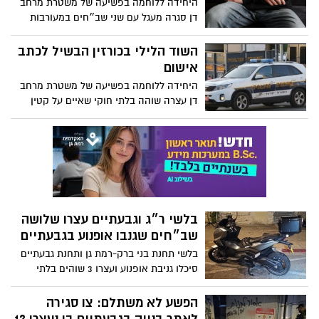
היחידה ללוחמה בפשיעה של משטרת מרחב
דן סגרה מעגל עם שני שב״חים במעורבות
איומים וגניבה מקטין במתחם כורזין בבעתיים;
החקירה הסתיימה והוגשה הצהרת תובע
השוד הלילי בכורזין הבשיל לכתב
נוספת נגד החשוד השני
אישום
היחידה ללוחמה בפשיעה של משטרת מרחב
דן עצרה שוהה בלתי חוקי שאיים על קטין
וגנב ממנו כסף ותכשיטים במתחם כורזין בעיר
גבעתיים; החקירה נגדו הסתיימה והוגשה
הצהרת תובע; החקירה נמשכת במטרה לאתר
חשודים נוספים שהיו שותפים לאירוע
בלשי ר״ג וגבעתיים עצרו שלושה
שב״חים שגנבו אופנוע בגבעתיים
בלשי תחנת בני ברק-רמת גן ותחנת גבעתיים
סיכלו גניבת אופנוע ועצרו 3 שוהים בלתי
חוקיים שהגיעו עפ"י החשד ברכב גנוב עם
לוחיות משוכפלות; ברשות החשודים נתפס
הפשע לא משתלם: צו סגירה
משבש תדרים