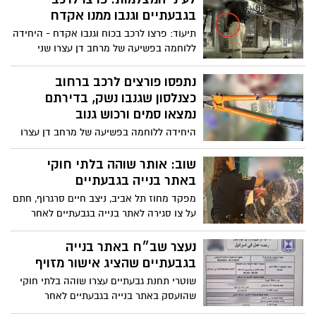
בגבעתיים וגנבו ממנו אקדח
תיעוד: פרצו לרכב בכוח וגנבו אקדח - היחידה
ללוחמה בפשיעה של מרחב דן עצרו שני
חשודים בפריצה לרכב בגבעתיים; החקירה
הסתיימה והוגשה הצהרת תובע
נתפסו פורצים לרכב ברחוב
כצנלסון שגנבו נשק, בדירתם
נמצאו סמים ורכוש גנוב
היחידה ללוחמה בפשיעה של מרחב דן עצרו
שני חשודים בפריצה לרכב בגבעתיים, בני 60
ו-39
שוב: אותר שוהה בלתי חוקי
באתר בנייה בגבעתיים
מפקד מחוז תל אביב, ניצב חיים סרגרוף, חתם
על צו סגירה לאתר בנייה בגבעתיים לאחר
שנעצר בו שוהה בלתי חוקי שהועסק במקום;
כתב אישום הוגש נגד השב"ח
נעצר שב״ח באתר בנייה
בגבעתיים שהציג אישור מזויף
שוטרי תחנת גבעתיים עצרו שוהה בלתי חוקי
שהועסק באתר בנייה בגבעתיים לאחר
שהתחזה עם אישור מזוייף; החקירה