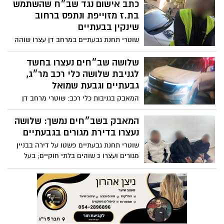
מדובר בכמות גדולה מאוד של סם אונס, ממנו
כתב אישום נגד שב״ח שהשתמש
מספיקה כמות זעירה כדי להכניס למשקה של
בת.ז מזוייפת ונתפס ברחוב
אישה או גבר ולגרום למצב של איבוד חושים.
שינקין בבעתיים
מפחיד לדעת כמה נשים וצעירות היו נופלו
שוטרי תחנת גבעתיים במרחב דן עצרו שוהה
כקורבן אם הסם החשוד היה מצליח להחדיר
בלתי חוקי שהתחזה עם תעודת זהות מזויפת
את הסם לארץ
ובכך הועסק כעובד אצל קבלן משנה ברשות
שלושה שב״חים נעצרו בחשד
המקומית; החקירה הסתיימה והוגש נגדו כתב
לגניבת שלושה כלי רכב מר״ג,
אישום
גבעתיים וגבעת שמואל
המאבק בגניבות כלי רכב: שוטרי מרחב דן
עצרו במהלך הלילה 3 שוהים בלתי חוקיים
שגנבו שלושה כלי רכב מרמת גן, גבעתיים
המאבק בשב״חים נמשך: שלושה
וגבעת שמואל
נעצרו בדירת מגורים בגבעתיים
שוטרי תחנת גבעתיים פשטו על דירה בבניין
מגורים ועצרו 3 שוהים בלתי חוקיים; בעל
הדירה אותר ונחקר