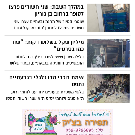
במהלך השבת: שני חשודים פרצו
לסופר ברחוב בן גוריון
שוטרי הסיור של תחנת גבעתיים עצרו שני
חשודים שפרצו למחסן 'סופרמרקט' וגנבו
סחורה; בימ"ש האריך מעצרם
מיליון שקל בשלוש דקות: ״שוד
כמו בסרטים״
בלילה שבין שישי לשבת פרץ רכב לחנות
התכשיטים הוותיקה בגבעתיים, ובתוך שלוש
דדקות שדדו סחורה בשווי כמיליון ש״ח
אימת רוכבי הדו גלגלי בגבעתיים
נתפס
בלשי משטרת גבעתיים יחד עם לוחמי זרוע
ת"א מג"ב ולוחמי יס"מ ת"א עצרו חשוד ותפסו
בביתו אופניים וקורקינטים חשמליים
החשודים כגנובים