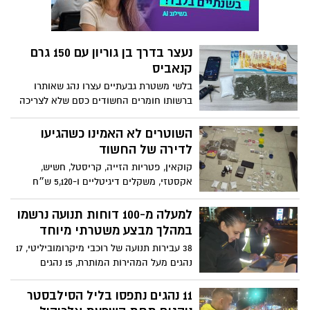
נעצר בדרך בן גוריון עם 150 גרם
קנאביס
בלשי משטרת גבעתיים עצרו נהג שאותרו
ברשותו חומרים החשודים כסם שלא לצריכה
עצמית
השוטרים לא האמינו כשהגיעו
לדירה של החשוד
קוקאין, פטריות הזייה, קריסטל, חשיש,
אקסטזי, משקלים דיגיטליים ו-5,120 ש״ח
החשודים כמזוייפים: שוטרי תחנת גבעתיים
עצרו חשוד ואיתרו ברשותו מגוון חומרים
למעלה מ-100 דוחות תנועה נרשמו
החשודים כסם
במהלך מבצע משטרתי מיוחד
38 עבירות תנועה של רוכבי מיקרומוביליטי, 17
נהגים מעל המהירות המותרת, 15 נהגים
שהשתמשו בפלאפון בנהיגה; נרשמו סה"כ 116
דוחות תנועה - פעילות אכיפת תנועה נרחבת
11 נהגים נתפסו בליל הסילבסטר
של שוטרי התנועה נגד עבירות תנועה