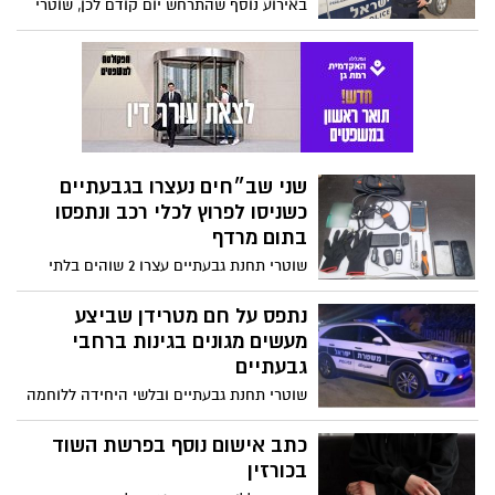
באירוע נוסף שהתרחש יום קודם לכן, שוטרי
הסיור עצרו חשוד קטין שברשותו כלי פריצה
שני שב״חים נעצרו בגבעתיים
כשניסו לפרוץ לכלי רכב ונתפסו
בתום מרדף
שוטרי תחנת גבעתיים עצרו 2 שוהים בלתי
חוקיים שברשותם כלי פריצה ועפ"י החשד
פרצו לכלי רכב בגבעתיים
נתפס על חם מטרידן שביצע
מעשים מגונים בגינות ברחבי
גבעתיים
שוטרי תחנת גבעתיים ובלשי היחידה ללוחמה
בפשיעה של מרחב דן בשיתוף יחידת צור של
שב"ס עצרו גבר בחשד למעשים מגונים בגינות
כתב אישום נוסף בפרשת השוד
ציבוריות בגבעתיים
בכורזין