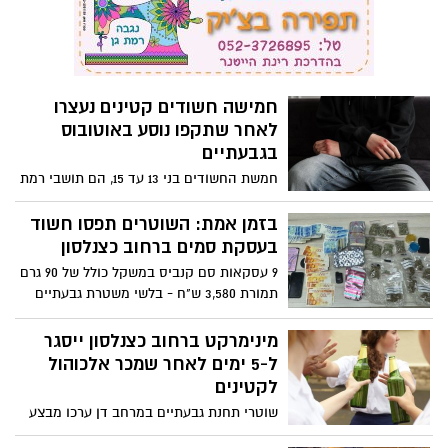
חמישה חשודים קטינים נעצרו
לאחר שתקפו נוסע באוטובוס
בגבעתיים
חמשת החשודים בני 13 עד 15, הם תושבי רמת
גן, גבעתיים ותל אביב. החמישה תקפו את
הנוסע ואחד מהם אף הטיח בקבוק זכוכית
בזמן אמת: השוטרים תפסו חשוד
בראשו
בעסקת סמים ברחוב כצנלסון
9 עסקאות סם קנביס במשקל כולל של 90 גרם
תמורת 3,580 ש"ח - בלשי משטרת גבעתיים
עצרו חשוד בסחר בסמים המוכנים להפצה
בגבעתיים
מינימרקט ברחוב כצנלסון ייסגר
ל-5 ימים לאחר שמכר אלכוהול
לקטינים
שוטרי תחנת גבעתיים במרחב דן ערכו מבצע
אכיפה כנגד מכירת אלכוהול לקטינים וחשפו 5