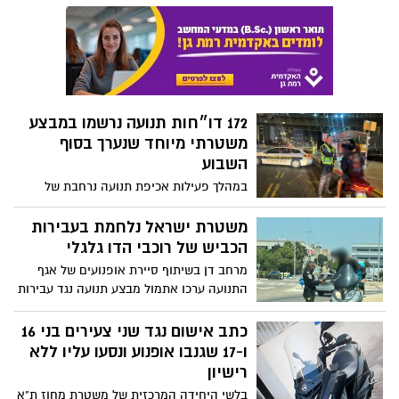
הסתיימה והוגש כתב אישום בהליך מהיר
172 דו״חות תנועה נרשמו במבצע
משטרתי מיוחד שנערך בסוף
השבוע
במהלך פעילות אכיפת תנועה נרחבת של
שוטרי התנועה והתחנות במרחב דן נגד
עבירות תנועה מסכנות חיים במהלך סוף
משטרת ישראל נלחמת בעבירות
השבוע, נרשמו סה"כ 172 דוחות תנועה
הכביש של רוכבי הדו גלגלי
מרחב דן בשיתוף סיירת אופנועים של אגף
התנועה ערכו אתמול מבצע תנועה נגד עבירות
תנועה מסכנות חיים המבוצעות ע"י רוכבי דו
גלגלי. נרשמו 120 דוחות תנועה
כתב אישום נגד שני צעירים בני 16
ו-17 שגנבו אופנוע ונסעו עליו ללא
רישיון
בלשי היחידה המרכזית של משטרת מחוז ת"א