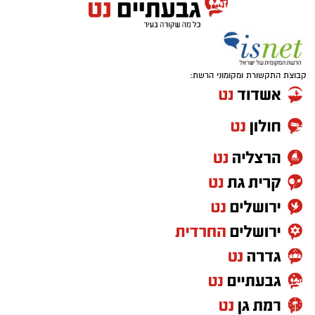
פילוסופיה. בגיל 30, לאחר ששוחרר מהכלא
עם מוניטין רב, הוא פרץ במהירות לעולם
ההימורים והסמים ותוך זמן קצר הוא עמד
בראש אחד מחמשת ארגוני הסמים הגדולים
בעולם. במשטרה טוענים שמעולם לא פעל
קבוצת התקשורת ומקומוני הרשת:
בישראל עבריין בסדר הגודל הזה. בגיל 40 הוא
כבר חזר לכותלי הכלא (בארה"ב וגם בישראל)
ומשם הוא כבר לא יצא לחופשי – השבוע
נדחה הערעור האחרון שלו - שופטי בית
המשפט העליון קבעו כי הוא ירצה שלושה
מאסרי עולם ועוד 11 שנים נוספות בכלא.
כשהוא בגיל 55 ולאחר שאת רוב שנותיו הוא
בילה בכלא, התבשר השבוע אברג'יל כי זה
סופי - הוא לא ישתחרר לעולם. מחוץ לעולם
הפשע הוא משאיר אחריו –אישה ו 5 ילדים
נורמטיביים שהוא הרחיק אותם מעולם הפשע
ואף אסר עליהם לבקרו בכלא.