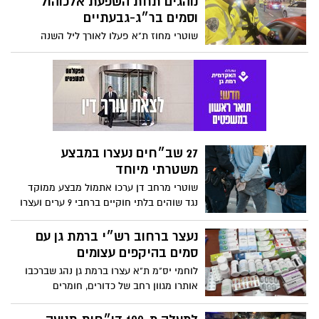
נוהגים תחת השפעת אלכוהול
וסמים בר״ג-גבעתיים
שוטרי מחוז ת"א פעלו לאורך ליל השנה
האזרחית החדשה לשמירה על בטחונם של
המבלים, לצד אכיפה ממוקדת, בדגש לעבירות
תנועה חמורות - 39 נהגים נתפסו נוהגים
בשכרות
27 שב״חים נעצרו במבצע
משטרתי מיוחד
שוטרי מרחב דן ערכו אתמול מבצע ממוקד
נגד שוהים בלתי חוקיים ברחבי 9 ערים ועצרו
27 שוהים בלתי חוקיים
נעצר ברחוב רש״י ברמת גן עם
סמים בהיקפים עצומים
לוחמי יס"מ ת"א עצרו ברמת גן נהג שברכבו
אותרו מגוון רחב של כדורים, חומרים
החשודים כסם וכלי תקיפה; בימ"ש האריך
מעצרו והחקירה נמשכת