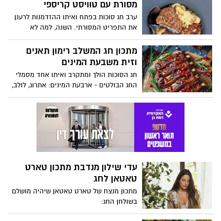
מסורת עם טוויסט קריספי
תזונתי בבתי הספר.
ערב חג סוכות בפתח ואיתו ההזדמנות לרענן
את התפריט המסורתי. השנה, למה לא
להפתיע את המשפחה עם גרסאות מודרניות
ופריכות למנות האהובות? בין אם מדובר
מתכון חג המשלב רימון תאנים
בדגים, בשר או אפילו מנות צמחוניות, הסוד
וזית משבעת המינים
טמון בטקסטורה המושלמת. מומחי הקולינריה
חג הסוכות הולך ומתקרב ואיתו אחד מסמלי
של Beko מציעים מגוון רעיונות יצירתיים
החג הבולטים - ארבעת המינים: אתרוג, לולב,
שישדרגו את ארוחות החג שלכם, תוך שמירה
הדס וערבה. במסורת היהודית מוזכרים גם
על הטעמים המוכרים והאהובים. הנה כמה
שבעת המינים: חיטה, שעורה, גפן, תמר, רימון,
הצעות שיהפכו את שולחן החג שלכם למרגש
תאנה וזית, שהם מיני גידולים שארצנו
ומפתיע:
התברכה בהם ואשר מוזכרים בספר דברים.
לרגל חג הסוכות התזונאית הקלינית תמר ידין ,
יועצת לחברת הרבלייף מנדבת מתכון חגיגי
המשלב רימון, תאנים וזית משבעת המינים :
עדי שילון מנדבת מתכון טארט
טאטאן לחג
מתכון מנצח של טארט טאטאן שיהיה מושלם
בשולחן החג: