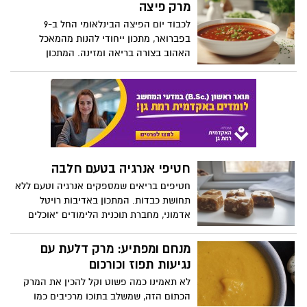
לכל יום בשנה. קבלו 3 מתכונים מהמומחים
מרק פיצה
הקשורים להפקת אנרגיה וחילוף חומרים וכן
של, Beko מותג מכשירי החשמל הבינלאומי,
בוויטמין – נוגד חמצון חזק ובויטמין K
לכבוד יום הפיצה הבינלאומי החל ב-9
לקינוחים מפנקים שיוכיחו לקרובים שלכם עד
שמסייע לספיגת הסידן בגופנו ולמניעת
בפברואר, מתכון ייחודי להנות מהמאכל
כמה אתם אוהבים.
אוסטאופורוזיס.
האהוב בצורה בריאה ומזינה. המתכון
באדיבות רויטל אדמוני, מחברת תוכנית
הלימודים "אוכלים בריא" עבור משרד החינוך
ומורה לחינוך תזונתי בבתי ספר
חטיפי אנרגיה בטעם חלבה
חטיפים בריאים שמספקים אנרגיה וטעם ללא
תחושת כבדות. המתכון באדיבות רויטל
אדמוני, מחברת תוכנית הלימודים "אוכלים
בריא" עבור משרד החינוך ומורה לחינוך תזונתי
בבתי ספר
מנחם ומפתיע: מרק דלעת עם
נגיעות תפוז וכורכום
לא תאמינו כמה פשוט וקל להכין את המרק
הכתום הזה, שמשלב בתוכו מרכיבים כמו