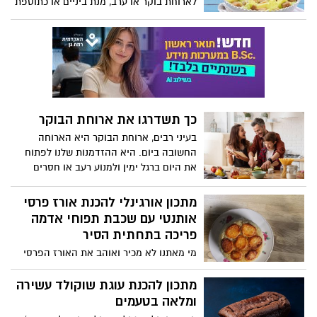
לארוחת בוקר או ערב, מנת ביניים או כתוספת
להכין עם הילדים בבית . המתכונים באדיבות
לארוחה זוגית או משפחתית.
רויטל אדמוני, מחברת תוכנית הלימודים
"אוכלים בריא" עבור משרד החינוך, ומורה
לחינוך תזונתי בבתי הספר. השיעורים מיועדים
גם לילדים הרגישים לגלוטן והם מקבלים את
המצרכים המתאימים להם כדי שיוכלו
להשתתף כמו כל שאר הילדים בשיעור.
כך תשדרגו את ארוחת הבוקר
בעיני רבים, ארוחת הבוקר היא הארוחה
החשובה ביום. היא ההזדמנות שלנו לפתוח
את היום ברגל ימין ולמנוע רעב או חסרים
בהמשך היום. לכל אחד ארוחת הבוקר
האהובה עליו, עם זאת ניתן ורצוי לשדרג את
מתכון אורגינלי להכנת אורז פרסי
ארוחת הבוקר.
אותנטי עם שכבת תפוחי אדמה
פריכה בתחתית הסיר
מי מאתנו לא מכיר ואוהב את האורז הפרסי
הטעים, הידוע בצבעו הצהוב, עם אותה שכבה
של פרוסות תפוחי אדמה קראנצ'ית, שהופכים
מתכון להכנת עוגת שוקולד עשירה
את הסיר על צלחת הגשה וכולם מתמוגגים
ומלאה בטעמים
מהטעם, הריח, הצבע והיופי! לרגל השקת