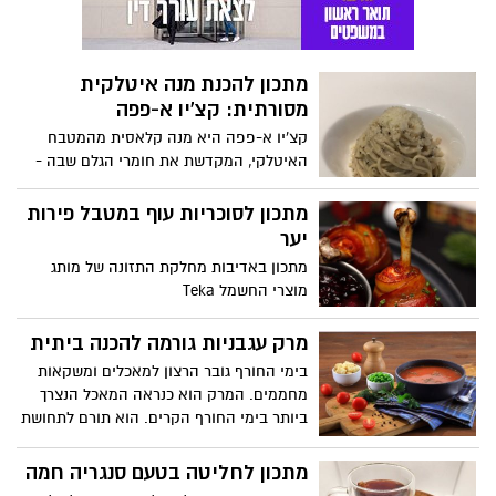
כמו: להפחית סוכר, לשלב קמח מלא, לשלב
פירות יבשים שונים ועוד. את גרסאת
הביסקוטי לשולחן טו בשבט, או בכלל לאירוח
מתכון להכנת מנה איטלקית
בבית במהלך כל השנה, שידרגה הקונדיטורית
מסורתית: קצ'יו א-פפה
של רשת קפה ביגה, שרית גז, שחושפת מתכון
מיוחד, טעים וקל, שינצל את כל שאריות
קצ'יו א-פפה היא מנה קלאסית מהמטבח
הפירות היבשים, האגוזים והשקדים שיש לכם
האיטלקי, המקדשת את חומרי הגלם שבה -
בבית.
גבינות משובחות. היא פשוטה להכנה, כוללת
מעט מאוד מרכיבים וקוצרת מחמאות בשפע.
מתכון לסוכריות עוף במטבל פירות
השף האיטלקי, זוכה "מאסטר שף",
יער
מסימיליאנו די מתאו שחושף את המתכון
מתכון באדיבות מחלקת התזונה של מותג
הבייתי שלו
מוצרי החשמל Teka
מרק עגבניות גורמה להכנה ביתית
בימי החורף גובר הרצון למאכלים ומשקאות
מחממים. המרק הוא כנראה המאכל הנצרך
ביותר בימי החורף הקרים. הוא תורם לתחושת
שובע ממושכת, מחמם ומזין את הגוף, מעשיר
אותו בנוזלים, מהיר וקל להכנה. חברת
מתכון לחליטה בטעם סנגריה חמה
הרבלייף מציעה לחורף מרק עגבניות גורמה