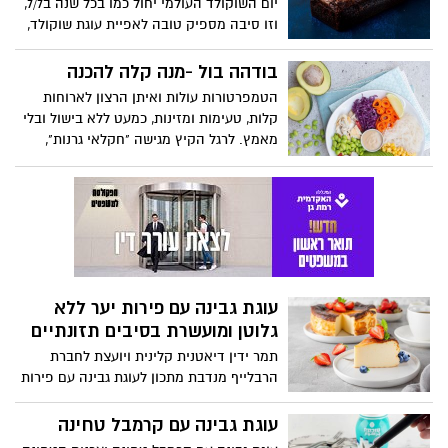
יום השוקולד העולמי יחול כמו בכל שנה ב7/7,
אורז פרסי אותנטי של המותג הקולינארי
וזו סיבה מספיק טובה לאפיית עוגת שוקולד,
מאסטר שף, סבתא נעימה חנוכי – ממושב
הנפוצה והאהובה ביותר על הישראלים.
שדה אליעזר שבצפון הארץ, חושפת את
הקונדיטורית של רשת קפה ביגה, שרית גז
בודהה בול -מנה קלה להכנה
המתכון האורגינלי מהמטבח הפרסי להכנת
מעניקה מתכון של עוגת שוקולד הנמכרת
הטמפרטורות עולות ואיתן הרצון לארוחות
אורז פרסי אותנטי, וגם בימים קשים אלו נשות
ביותר ברשת ביגה. היא עשירה, מלאת טעמים,
קלות, טעימות ומזינות, כמעט ללא בישול ובלי
המושב הממוקם בגליל העליון נרתמות
רכה, יפה וטעימה במיוחד.
מאמץ. לרגל הקיץ מגישה "חקלאי גרנות",
ומבשלות מנות חמות לחיילי צה"ל ולכוחות
מגדלת האבוקדו הגדולה בישראל ומשווקת
הביטחון.
הפירות והירקות לרשתות המזון, מתכון למנה
קלילה וטעימה, המורכבת מאבוקדו טרי, דג
לברק ושפע ירקות: בודהה בול. המנה קלה
להכנה, מזינה ומתאימה כארוחה עיקרית או
כארוחת ביניים בתפריט יומי מאוזן
עוגת גבינה עם פירות יער ללא
גלוטן ומועשרת בסיבים תזונתיים
תמר ידין דיאטנית קלינית ויועצת לחברת
הרבלייף מנדבת מתכון לעוגת גבינה עם פירות
יער ללא גלוטן ומועשרת בסיבים תזונתיים
עוגת גבינה עם קרמבל טחינה