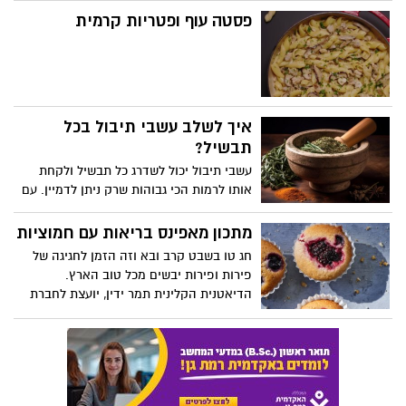
"משני" עשוי מלימונים טריים ומעניק לדג טעם
פסטה עוף ופטריות קרמית
וארומה נפלאים. המתכון קל להכנה, מתאים
למנה ראשונה או עיקרית בארוחת החג,
להנאת כל המשפחה.
איך לשלב עשבי תיבול בכל
תבשיל?
עשבי תיבול יכול לשדרג כל תבשיל ולקחת
אותו לרמות הכי גבוהות שרק ניתן לדמיין. עם
זאת צריך להבין כיצד משלבים את עשבי
התיבול בתבשילים השונים. זה שמדובר על
מתכון מאפינס בריאות עם חמוציות
אלמנט שמשדרג כמעט כל תבשיל, אין זה
חג טו בשבט קרב ובא וזה הזמן לחגיגה של
אומר שתוכלו לשלב אותו ללא שום הבחנה.
פירות ופירות יבשים מכל טוב הארץ.
במאמר הבא ניתן לכם כמה טיפים חשובים
הדיאטנית הקלינית תמר ידין, יועצת לחברת
שבאמצעותם תוכלו לשלב את עשבי התיבול
הרבלייף, מציעה מנה משודרגת של מאפינס
בצורה טובה ונכונה. מי שיבין איך לשלב את
בריאות עם חמוציות:
העשבים השונים ימצא את עצמו מבשל טוב,
וגם נהנה מהאוכל לאחר מכן. הטיפים שנספק
לכם כאן נכונים לכל עשבי התיבול, ללא יוצא
מן הכלל. בכל פעם מחדש יהיה עליכם