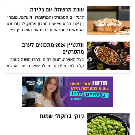
תפוז וכורכום שמוסיפים לנו לארוחת הצהרים
זריקת בריאות שכולנו זקוקים לה.
עוגת מרשמלו עם גלידה
לרגל יום הסמורס (המרשמלו) העולמי, מומחי
בן אנד ג'ריס מציעים מתכון מתוק, לבן ורומנטי
המתאים לחגוג איתו בבית את הוולנטיין דיי:
עוגת מרשמלו עם גלידה.
וולנטיין 2024 מתכונים לערב
מהסרטים
בצל האוירה, זוגות רבים יבחרו השנה לוותר
על בילוי בחוץ ויעדיפו להישאר בבית . אבל מי
אמר שאי אפשר להיות זוגיים ולציין את יום
האהבה מהסלון תוך כדי צפיה בקומדיה
רומנטית? לקראת הוולנטיין שיצוין השנה ביום
רביעי ה- 14 בפברואר, כמה נשנושים טעימים-
פאקורס הודי, פופקורן עם גבינת ברי, נאצ'וס
זוגי. המתכונים באדיבות מחלקת התזונה של
מותג מוצרי החשמל Teka
ניוקי ברוקולי שמנת