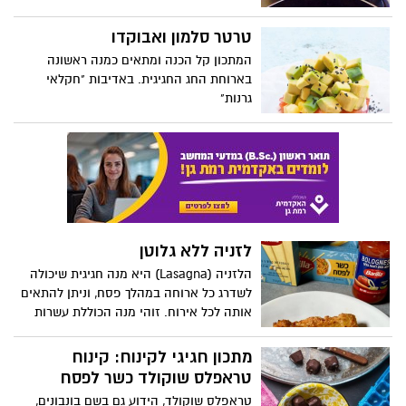
מי מבינינו לא אוהב פיצה ועוד בעוגייה?
לפנק אתכם במתכון וסרטון. שיהיה בתאבון
המתכונים באדיבות מחלקת התזונה של מותג
טרטר סלמון ואבוקדו
מוצרי החשמל Teka.
המתכון קל הכנה ומתאים כמנה ראשונה
בארוחת החג החגיגית. באדיבות "חקלאי
גרנות"
לזניה ללא גלוטן
הלזניה (Lasagna) היא מנה חגיגית שיכולה
לשדרג כל ארוחה במהלך פסח, וניתן להתאים
אותה לכל אירוח. זוהי מנה הכוללת עשרות
סוגים ואפשרויות: מלזניה בשרית ועד לזנייה
חלבית עם גבינות, או לזניה חצילים, לזניה
מתכון חגיגי לקינוח: קינוח
צמחונית ועוד. לרגל חג האביב, המותג ברילה
טראפלס שוקולד כשר לפסח
מציע לזניה ללא גלוטן, כשרה לפסח, (דפי
טראפלס שוקולד, הידוע גם בשם בונבונים,