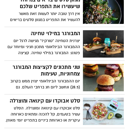
שיעשירו את התפריט שלכם
אין דרך טובה יותר לעשות זאת מאשר
להעשיר את התפריט במגוון סלטים בריאים
וטעימים. זו הבחירה המושלמת לכל מי
שמחפש לשלב בריאות עם מנה מענגת
המבורגר במילוי טחינה
ומזינה. זה מה שקורה כשבריאות וטעם
יצרנית הטחינה "טורקיז" מגישה לרגל יום
נפגשים במנה אחת ייחודית. המתכונים
ההמבורגר הבינלאומי מתכון חגיגי ומיוחד עם
באדיבות מחלקת התזונה של מותג מוצרי
פטנט: המבורגר במילוי טחינה. קציצה
החשמל Teka
עסיסית של בשר טחון ממולא בטחינה,
המוגשת בלחמניית המבורגר עם שפע ירקות
שני מתכונים לקציצות המבורגר
טריים וצלויים וכמובן, עם המון טחינה ליד.
צמחוניות, טעימות
המנה קלה באופן יחסי להכנה ומהווה את
יום ההמבורגר הבינלאומי יצוין ממש בקרוב
החגיגה המושלמת ליום ההמבורגר המצוין בכל
(28.5) ונחשב ליום חג ברחבי העולם. גם
העולם.
בישראל, ההמבורגר נחשב לאחד המאכלים
הכי פופולאריים ומנחמים עד כדי כך שבכל
סלט אבוקדו עם קינואה ומוצרלה
מסעדת המבורגרים מוצלחת, מוגשת גם גרסה
סלט אבוקדו עם קינואה ומוצרלה. הסלט
צמחונית שהיא לא פחות מעולה מהגרסה
עשיר בטעמים, קל להכנה ומתאים כארוחה
המוכרת. המתכונאים של Beko, המותג
עיקרית או כארוחת ביניים בתפריט יומי מאוזן.
הבינלאומי למוצרי חשמל מציעים שני