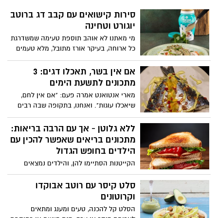
סירות קישואים עם קבב דג ברוטב
יוגורט וטחינה
מי מאתנו לא אוהב תוספת טעימה שמשדרגת
כל ארוחה, בעיקר אורז מתובל, מלא טעמים
ועשיר! קוקי, המותג שמציע פתרונות חכמים
במטבח, חולק מתכון גאוני וזריז להכנת אורז
אם אין בשר, תאכלו דגים: 3
תוך 25 דקות- ללא סיר! שהופך את האורז
מתכונים לתשעת הימים
להרבה יותר רך, נמס בפה ומלא טעמים
מארי אנטואנט אמרה פעם: "אם אין לחם,
שבזכות השקית האטומה נספגו בכל גרגר
שיאכלו עוגות". ואנחנו, בתקופה שבה רבים
וגרגר.
מהישראלים נמנעים מאכילת בשר, אומרים:
אם אין בשר, אין צורך לדאוג – לפניכם שלושה
ללא גלוטן - אך עם הרבה בריאות:
מתכוני דגים מיוחדים שישדרגו לכם את
מתכונים בריאים שאפשר להכין עם
התקופה הלא פשוטה. מדניס ברוטב מנגו
הילדים בחופש הגדול
והדרים מרענן ועד לקוד עם רוטב בזיליקום
הקייטנות הסתיימו להן, והילדים נמצאים
עשיר, אלו מתכונים שיהפכו את הארוחה
במשך שעות בבית – לעיתים ללא פעילויות
שלכם למושקעת ויסיחו את דעתכם מהצום
ועם חוסר באוכל בריא. כיצד נוכל להבטיח
סלט קיסר עם רוטב אבוקדו
שבדרך! המתכונים באדיבות מחלקת התזונה
לילדים אשר רגישים לגלוטן, המתקשים למצוא
וקרוטונים
של מותג מוצרי החשמל Küppersbusch
מגוון מאכלים רחב, מנות בריאות ומזינות? 3
הסלט קל להכנה, טעים ומענג ומתאים
מתכונים ללא גלוטן עבור ילדים, שאפשר