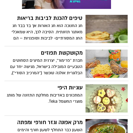
טיפים להכנת לביבות בריאות
חג החנוכה הוא חג האורות אך בד בבד חג
מאתגר תזונתית. הסיבה לכך, היא שמאכלי
החג המסורתיים- לביבות וסופגניות – הם
מאכלים רוויי שומן וסוכר. סופגנייה ממוצעת
בגודלה תכיל לפחות 450 קק"ל ולביבת תפו"א
מקושקשת תפוזים
כ- 150 קק"ל של סוכר שנספג במהירות
חברת "פרימור", יצרנית המיצים הסחוטים
למחזור הדם. יתרה מכך, כשמדובר בלביבה,
הטבעיים המובילה בישראל, מגישה יחד עם
היא בדרך כלל עשויה בטיגון בשמן עמוק,
הבלוגרית אולגה טוכשר ("המרכיב הסודי"),
צורת עשייה לא בריאה קחו בחשבון שרובנו
מתכון לארוחת בוקר ישראלית קלאסית, עם
נהיה במספר ארועי חנוכה ונאכל בכל אחד
טוויסט: מקושקשת תפוזים. תערובת ביצים
עוגיות היפי
מהם לפחות לביבה וסופגניה וקבלו חשיפה
מקורית בתוספת מיץ תפוזים, המעניקים
גבוהה בשבוע בודד לסוכרים ולשומן רווי וטיגון
המתכונים באדיבות מחלקת התזונה של מותג
לביצים מרקם אוורירי וטעם משגע. המתכון
בשמן עמוק.
מוצרי החשמל Teka.
פשוט וקל להכנה, מתאים כארוחת בוקר או
ערב, לצד בייגל וירקות טריים וכמובן, מיץ
תפוזים סחוט טבעי. בתיאבון!
מרק אפונה וגזר חורפי ומפתה
השעון כבר התחלף לשעון חורף והימים