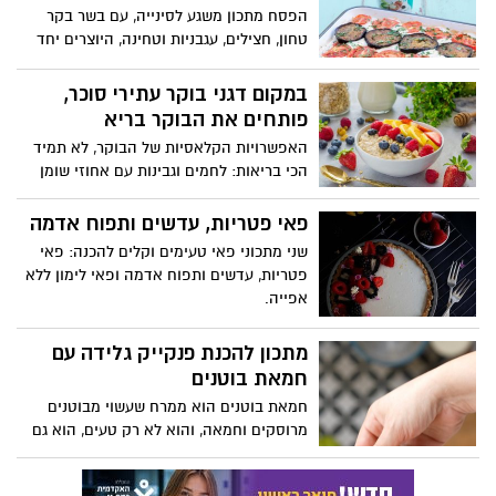
הפסח מתכון משגע לסינייה, עם בשר בקר
טחון, חצילים, עגבניות וטחינה, היוצרים יחד
מנה חלומית ומענגת. המתכון קל להכנה, טעם
הטחינה בשילוב הבשר ובתיבול העלים
במקום דגני בוקר עתירי סוכר,
הירוקים הופכים את המנה למנצחת וטעימה.
פותחים את הבוקר בריא
מתאים להגשה כמנה עיקרית בסעודת החג
האפשרויות הקלאסיות של הבוקר, לא תמיד
החגיגית להנאת כל המשפחה.
הכי בריאות: לחמים וגבינות עם אחוזי שומן
גבוהים, דגני בוקר או מאפים מתוקים – כל
אלו לגמרי משדרגים את ארוחת הבוקר
פאי פטריות, עדשים ותפוח אדמה
בחופשה, אבל כשגרה – זו לא הבחירה
שני מתכוני פאי טעימים וקלים להכנה: פאי
האידיאלית עבור הגוף שלנו. השאלה אם
פטריות, עדשים ותפוח אדמה ופאי לימון ללא
טעים וגם בריא, זה בכלל אפשרי? בואו לשפוט
אפייה.
בעצמכם – נסו לחולל את הנס: אוכלים דייסה
שיבולת שועל, טופו לבנה ונהנים מזה, ולא
מתכון להכנת פנקייק גלידה עם
פחות חשוב מוס שוקולד – אבל בריא!
חמאת בוטנים
המתכונים באדיבות רויטל אדמוני, מחברת
תוכנית הלימודים "אוכלים בריא" עבור משרד
חמאת בוטנים הוא ממרח שעשוי מבוטנים
החינוך ומורה לחינוך תזונתי בבתי ספר
מרוסקים וחמאה, והוא לא רק טעים, הוא גם
מלא ביתרונות וסגולות למיניהן. בן & ג'ריס
מציע מתכון לגלידת חמאת בוטנים עם חתיכות