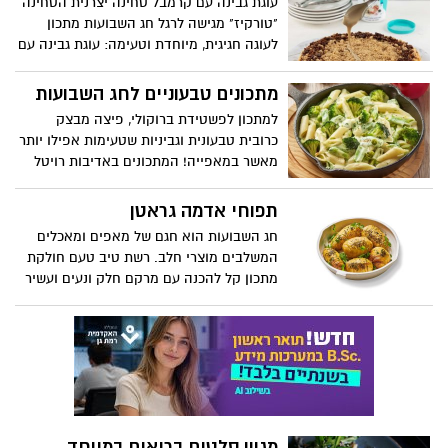
עוגת גבינה עם קרמבל טחינה יצרנית הטחינה
"טורקיז" מגישה לרגל חג השבועות מתכון
לעוגה חגיגית, מיוחדת וטעימה: עוגת גבינה עם
קרמבל טחינה. עוגה מרהיבה עם שלוש
שכבות של קלתית, מילוי מתוק של גבינה ומעל
מתכונים טבעוניים לחג השבועות
קרמבל טחינה פריך וטעים שמעניק לעוגה
למתכון לפשטידת ברוקולי, פיצה מבצק
טעם עשיר הדומה לחלוה. העוגה קלה באופן
כרובית טבעונית וגביניות שטעימות אפילו יותר
יחסי להכנה, תקשט את שולחן החג ותהיה
מאשר במאפייה! המתכונים באדיבות רויטל
חגיגה לחיך לכל המשפחה.
אדמוני, מחברת תוכנית הלימודים "אוכלים
בריא" עבור משרד החינוך ומורה לחינוך תזונתי
תפוחי אדמה גראטן
בבתי ספר
חג השבועות הוא חגם של מאפים ומאכלים
המשלבים מוצרי חלב. רשת טיב טעם חולקת
מתכון קל להכנה עם מרקם חלק ונעים ועשיר
בטעמים עדינים – תפוחי אדמה גראטן.
מגוון סלטים בריאים במיוחד