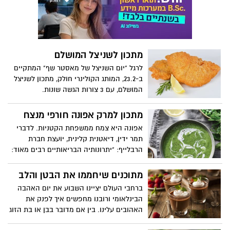
חמאת בוטנים מצופות פאדג' – פינט באטר
קאפ
מתכון לשניצל המושלם
לרגל "יום השניצל של מאסטר שף" המתקיים
ב-23.2, המותג הקולינרי חולק, מתכון לשניצל
המושלם, עם 3 צורות הגשה שונות.
מתכון למרק אפונה חורפי מנצח
אפונה היא צמח ממשפחת הקטניות. לדברי
תמר ידין, דיאטנית קלינית, יועצת חברת
הרבלייף: "יתרונותיה הבריאותיים רבים מאוד:
היא דלה בשומן ועשירה בחלבון ובסיבים
תזונתיים. בכך, מאטה את קצב ספיגת
מתוכנים שיחממו את הבטן והלב
הפחמימות למחזור הדם ומונעת עמידות
ברחבי העולם יציינו השבוע את יום האהבה
לאינסולין וטרום סכרת. הסיבים גם מסייעים
הבינלאומי ורובנו מחפשים איך לפנק את
לתנועתיות במעיים ולמניעת עצירויות. כמו כן,
האהובים עלינו. בין אם מדובר בבן או בת הזוג
האפונה עשירה בוויטמין B (B1, B2, B3, B6)
או אפילו בן משפחה, קינוחי שוקולד מתאים
המסייעים בתהליכים רבים בגוף, לרבות באלו