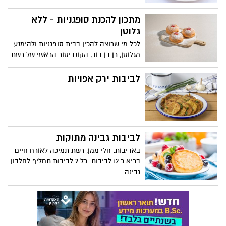
המתכון קל הכנה ומתאים כמנת ביניים או
כתוספת בארוחה עיקרית ליחיד או לזוג.
מתכון להכנת סופגניות - ללא
בתיאבון! באדיבות "חקלאי גרנות", מגדלת
גלוטן
ומשווקת האבוקדו ופירות הדר הגדולה
לכל מי שרוצה להכין בבית סופגניות ולהימנע
בישראל.
מגלוטן, רן בן דוד, הקונדיטור הראשי של רשת
קפה ביגה, משתף לרגל חג החנוכה, במתכון
להכנת סופגניות ללא גלוטן, במגוון של מילויים
לביבות ירק אפויות
בטעמים שונים כמו: שוקולד – ללא גלוטן,
ריבת חלב – ללא גלוטן, ריבת תות – ללא
גלוטן ועוד. הסופגניות ללא גלוטן טעימות,
רכות, קלות להכנה בבית, ומתאימות גם
לצליאקים.
לביבות גבינה מתוקות
באדיבות: חלי ממן, רשת תמיכה לאורח חיים
בריא כ 12 לביבות. כל 2 לביבות תחליף לחלבון
גבינה.