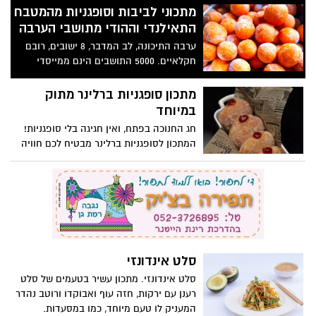
מתכוני לביבות וסופגניות מהמטבח
התאילנדי וההודי מתושבי הערבה
ערבה התיכונה, לב המדבר, 8 ישובים, רובם
חקלאיים. 5000 התושבים הינם ממייסדי
שמונת המושבים, בחרו לגור בערבה, בנופי
בראשית. לכבוד חנוכה, ביקשנו משלושה מהם
מתכון סופגניות ברלינר מתוק
מתכון ביתי לחג.
במיוחד
חג החנוכה בפתח, ואין חגיגה בלי סופגניות!
המתכון לסופגניות ברלינר מבטיח לכם חוויה
מתוקה ומפנקת, עם בצק רך ומלא בטעמים.
המילוי בריבת תות או פטל מוסיף נגיעה של
מתיקות להשלמת רוח החג. הכנת הסופגניות
היא הזדמנות נהדרת להתאסף עם המשפחה
וליהנות יחד מההכנה ומהטעמים. אז קחו את
המיקסר והתחילו, כי החג הזה הולך להיות
מתוק במיוחד!
סלט אינדונזי
סלט אינדונזי. מתכון עשיר בטעמים של סלט
רענן עם ירקות, חזה עוף ואבוקדו ורוטב נהדר
המעניק לו טעם מיוחד, כמו במסעדות.