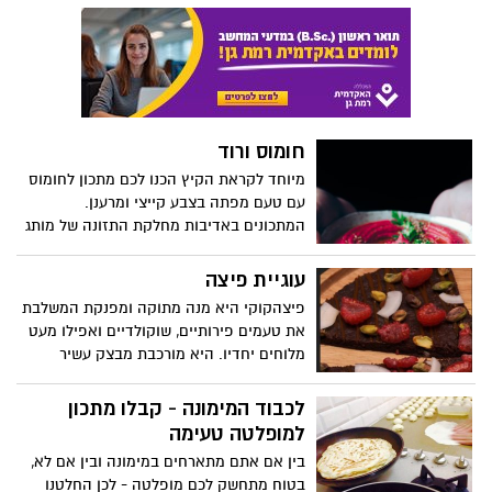
מתכונים, שהם חלופות טעימות ובריאות
לקציצת הבשר ושתוכלו להכין בעצמכם
בקלות בבית.
חומוס ורוד
מיוחד לקראת הקיץ הכנו לכם מתכון לחומוס
עם טעם מפתה בצבע קייצי ומרענן.
המתכונים באדיבות מחלקת התזונה של מותג
מוצרי החשמל Teka
עוגיית פיצה
פיצהקוקי היא מנה מתוקה ומפנקת המשלבת
את טעמים פירותיים, שוקולדיים ואפילו מעט
מלוחים יחדיו. היא מורכבת מבצק עשיר
בטעמים, שקיבל את שמו משילוב המילים
"פיצה" ו"קוקי", מכיוון שהיא משלבת את
לכבוד המימונה - קבלו מתכון
המרקם והמראה של פיצה עם טעם העוגיות
למופלטה טעימה
האהוב עלינו. תוכלו להגיש אותה חמה או
בין אם אתם מתארחים במימונה ובין אם לא,
קרה, זה לא משנה, היא טעימה בכל מצב. אז
בטוח מתחשק לכם מופלטה - לכן החלטנו