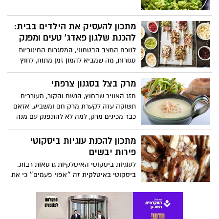
מתכון להעסיק את הילדים בבית:
להכנת שלגון פאדג' טעים ומפנק
לנוכח המצב הבטחוני, המסגרות החינוכיות
סגורות, מה שמביא להמון זמן מתוח, לחוץ
ו"משעמם" עם הילדים בבית. הורים רבים
מחפשים תעסוקה עבורם ופעילויות יצירותיות.
מרק בצל בסגנון צרפתי
בן אנד גריס מציע מתכון טעים, ויצרתי להכנת
מזג האוויר שבחוץ, הגשם והקור, מעוררים
שלגון פאדג' באמצעות גלידת פינט של
תשוקה עזה לקערת מרק חם ומשביע. אזאם
שוקולד בראוניס.
כבר מכינים מרק, למה לא להתפנק עם מנה
מהבילה מהמטבח הצרפתי: מרק בצל שניתן
להכין בבית והתוצאה מושלמת וטעימה.
מתכון להכנת עוגיות ביסקוטי
באדיבות השף הראשי של קפה גרג, אלעד
פירות יבשים
אמסלם
לעוגיות ביסקוטי האיטלקיות גרסאות רבות.
ביסקוטי באיטלקית זה ״אפוי פעמים״ כי את
העוגיה הזו אופים פעמיים. הן עוגיות
שנחשבות קלות להכנה והמרכיבים גמישים
מאוד, ניתן להכין אותם עם המצרכים שיש
בבית ואפשר להכין אותם לפי מה שאוהבים,