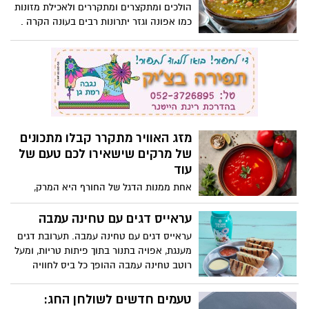
הולכים ומתקצרים ומתקררים ולאכילת מזונות
כמו אפונה וגזר יתרונות רבים בעונה הקרה .
תמר ידין, בעלת תואר שני M.Sc בתזונה
קלינית ודיאטטיקה וחברה בוועדה המדעית
של הרבלייף העולמית מספרת על היתרונות
של אפונה וגזר ומנדבת מרק בריאות מחמם
של אפונה וגזר:
מזג האוויר מתקרר קבלו מתכונים
של מרקים שישאירו לכם טעם של
עוד
אחת ממנות הדגל של החורף היא המרק,
המגיע במגוון רחב של טעמים וסוגים. מרקים
ידועים בשילוב המושלם בין בריאות לחמימות,
עראייס דגים עם טחינה עמבה
מה שהופך אותם לבחירה אידיאלית בימים
עראייס דגים עם טחינה עמבה. תערובת דגים
הקרים. ממרק אפונה וגזר קלאסי, דרך מרק
מענגת, אפויה בתנור בתוך פיתות טריות, ומעל
עגבניות עם קרוטוני סלרי ועד למרק פיצה –
רוטב טחינה עמבה ההופך כל ביס לחוויה
תתכוננו לחורף חם! המתכונים באדיבות רויטל
מענגת. המתכון קל להכנה ומתאים לאירוח
אדמוני, מחברת תוכנית הלימודים "אוכלים
והגשה בימי החג.
טעמים חדשים לשולחן החג:
בריא" עבור משרד החינוך, ומורה לחינוך